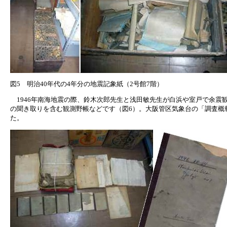
図5 明治40年代の4年分の地震記象紙（2号館7階）
1946年南海地震の際、鈴木次郎先生と浅田敏先生が白浜や室戸で余震
の聞き取りを含む観測野帳などです（図6）。大阪管区気象台の「調査概
た。