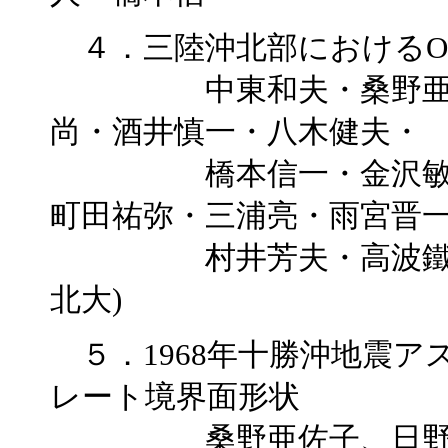
４．三陸沖北部におけるOB
中東和夫・桑野亜佐子
尚・酒井慎一・八木健夫・
橋本信一・金沢敏彦、丸
町田祐弥・三浦亮・雨宮晋
村井芳夫・高波鐵夫(北
北大)
５．1968年十勝沖地震ア
レート境界面形状
桑野亜佐子、日野亮太(