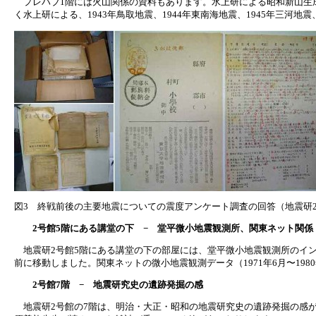
プレハブ1階には火山関係の資料もあります。水上研による昭和新山生
く水上研による、1943年鳥取地震、1944年東南海地震、1945年三河
図3 終戦前後の主要地震についての震度アンケート調査の回答（地震研
2号館5階にある講堂の下 − 堂平微小地震観測所、関東ネット関係
地震研2号館5階にある講堂の下の部屋には、堂平微小地震観測所のイン
前に移動しました。関東ネットの微小地震観測データ（1971年6月〜19
2号館7階 − 地震研究史の遺跡発掘の感
地震研2号館の7階は、明治・大正・昭和の地震研究史の遺跡発掘の感