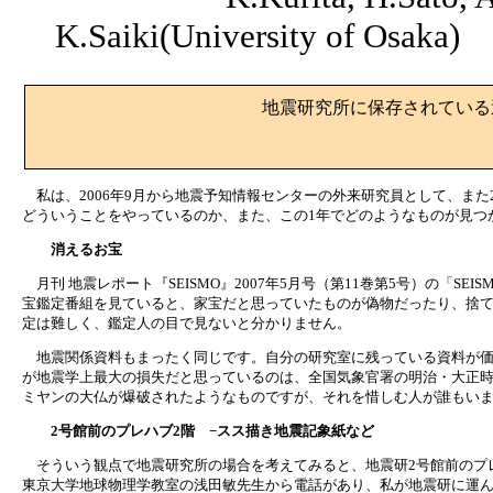
K.Saiki(University of Osaka)
地震研究所に保存されている
私は、2006年9月から地震予知情報センターの外来研究員として、また
どういうことをやっているのか、また、この1年でどのようなものが見つ
消えるお宝
月刊 地震レポート『SEISMO』2007年5月号（第11巻第5号）の「S
宝鑑定番組を見ていると、家宝だと思っていたものが偽物だったり、捨
定は難しく、鑑定人の目で見ないと分かりません。
地震関係資料もまったく同じです。自分の研究室に残っている資料が価
が地震学上最大の損失だと思っているのは、全国気象官署の明治・大正
ミヤンの大仏が爆破されたようなものですが、それを惜しむ人が誰もい
2号館前のプレハブ2階 −スス描き地震記象紙など
そういう観点で地震研究所の場合を考えてみると、地震研2号館前のプレ
東京大学地球物理学教室の浅田敏先生から電話があり、私が地震研に運ん