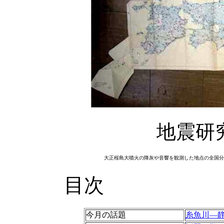
地震研究
大正桜島大噴火の降灰や音響を観測した地点の全国分
目次
今月の話題
糸魚川—