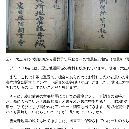
図2 大正時代の測候所から震災予防調査会への地震観測報告（地震研2
プレハブ1階には、歴史地震関係の資料も残されています。明治・大正
また、これは非常に重要で、機会をあらためてお話ししたいと思いますが
海岸地変に関するアンケート調査の回答綴りが出てきました。明治三陸地震
をしているのは、すごいことだと思います。
さらに、終戦前後の主要地震についての震度アンケート調査の回答と、
た。箱に入っていた「鳥取地震」と書かれた袋の中を見ると、「昭和18年
細かい字でびっしり書かれたアンケート調査も出てきます。鳥取地震の
いても実施していたらしいのですが、見つかっていません。
善光寺地震の絵図も出てきました。図書室に保管されていた一対のうち