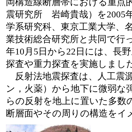
岡構造線断層帯における重点
震研究所 岩崎貴哉）を200
学系研究科、東京工業大学、
業技術総合研究所と共同で行っ
年10月5日から22日には、
探査や重力探査を実施しまし
反射法地震探査は、人工震源
ン，火薬）から地下に微弱な
らの反射を地上に置いた多数
断層面やその周りの構造をイ