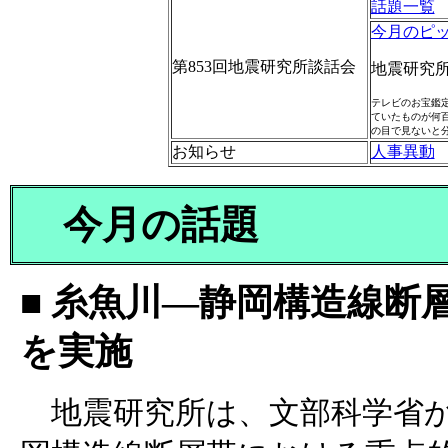
話題一覧
今月のピ
第853回地震研究所談話会
地震研究
テレビのお宝鑑
ていたものが何
の目で見ないと
お知らせ
人事異動
今月の話題
■ 糸魚川—静岡構造線断
を実施
地震研究所は、文部科学省か