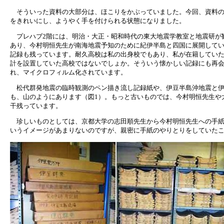
そういった資料の大部分は、ほこりをかぶっていました。今回、資料の
をきれいにし、ようやく手を付けられる状態になりました。
プレハブ2階には、明治・大正・昭和時代の東大地震学教室と地震研が
あり、今村明恒先生が南海地震予知のために紀伊半島と四国に展開して
記録も残っています。耐久高校は私の出身校でもあり、私が在籍していた1
計を設置していた高校ではないでしょか。そういう懐かしい記録にも再
れ、マイクロフィルム化されています。
松代群発地震の臨時観測のペン描き流し記録紙や、伊豆半島沖地震と伊豆
も、山のようにあります（図1）。もっと古いものでは、今村明恒先生や
干残っています。
珍しいものとしては、京都大学の志田順先生から今村明恒先生への手紙が
いうイメージがあまりないのですが、親密に手紙のやりとりをしていた