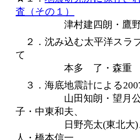
査（その１）
津村建四朗・鷹野 
２．沈み込む太平洋スラブ
て
本多 了・森重 学
３．海底地震計による200
山田知朗・望月公廣・
子・中東和夫、
日野亮太(東北大)、植
人・橋本信一