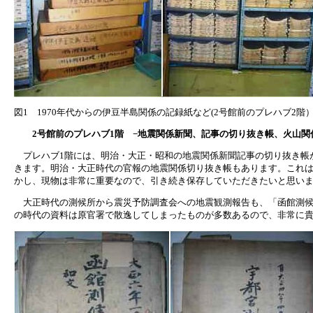
図1 1970年代からの伊豆半島関係の記録紙など(2号館前のプレハブ2階
2号館前のプレハブ1階 −地震関係新聞、記事の切り抜き帳、火山関
プレハブ1階には、明治・大正・昭和の地震関係新聞記事の切り抜き帳
きます。明治・大正時代の官報の地震関係切り抜き帳もあります。これ
かし、現物は非常に重要なので、引き続き保存していただきたいと思い
大正時代の測候所から震災予防調査会への地震観測報告も、「函館測候
の時代の資料は原官署で散逸してしまったものが多数あるので、非常に