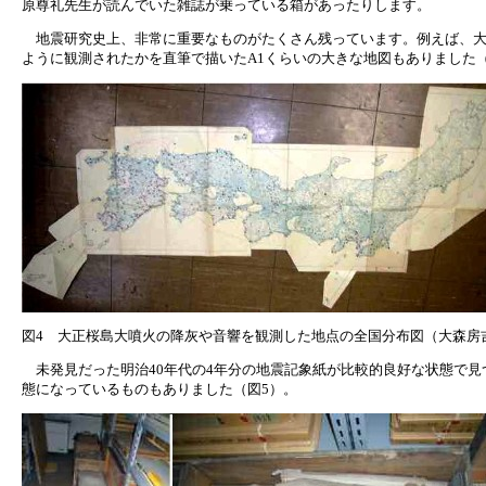
原尊礼先生が読んでいた雑誌が乗っている箱があったりします。
地震研究史上、非常に重要なものがたくさん残っています。例えば、大
ように観測されたかを直筆で描いたA1くらいの大きな地図もありました（
図4 大正桜島大噴火の降灰や音響を観測した地点の全国分布図（大森房
未発見だった明治40年代の4年分の地震記象紙が比較的良好な状態で見
態になっているものもありました（図5）。