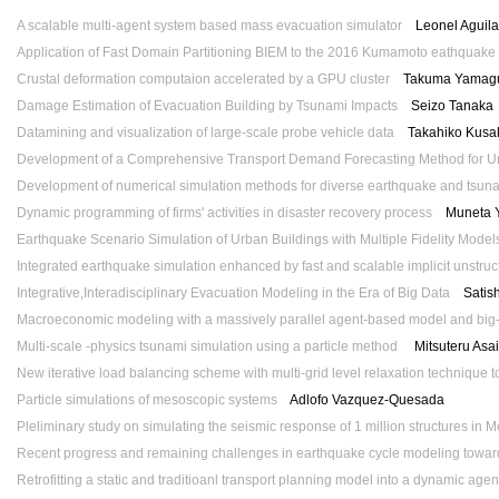
A scalable multi-agent system based mass evacuation simulator
Leonel Aguila
Application of Fast Domain Partitioning BIEM to the 2016 Kumamoto eathquake
Crustal deformation computaion accelerated by a GPU cluster
Takuma Yamagu
Damage Estimation of Evacuation Building by Tsunami Impacts
Seizo Tanaka
Datamining and visualization of large-scale probe vehicle data
Takahiko Kusa
Development of a Comprehensive Transport Demand Forecasting Method for Ur
Development of numerical simulation methods for diverse earthquake and tsun
Dynamic programming of firms' activities in disaster recovery process
Muneta Y
Earthquake Scenario Simulation of Urban Buildings with Multiple Fidelity Model
Integrated earthquake simulation enhanced by fast and scalable implicit unstruct
Integrative,Interadisciplinary Evacuation Modeling in the Era of Big Data
Satish 
Macroeconomic modeling with a massively parallel agent-based model and big
Multi-scale -physics tsunami simulation using a particle method
Mitsuteru Asai
New iterative load balancing scheme with multi-grid level relaxation technique t
Particle simulations of mesoscopic systems
Adlofo Vazquez-Quesada
Pleliminary study on simulating the seismic response of 1 million structures in
Recent progress and remaining challenges in earthquake cycle modeling towar
Retrofitting a static and traditioanl transport planning model into a dynamic ag