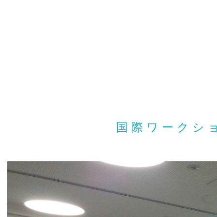
国 際 ワ ー ク シ 