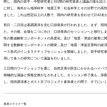
聘し、国内の若手・中堅研究者と3日間の研究発表と議論の場を設け
に対し、海外から地球科学・地震工学・社会科学とその分野での高性
ました。これは想定以上の人数で、国内の研究者を合わせて計42名
初日・二日目は基調講演を含む口頭発表が行われました。まず、招待
た。その後、会場を二つに分け、口頭発表のセッションへと移行しま
性の数値解析コンポーネントの高度化」及び「地震・津波の被害に関
関する数解析コンポーネントの開発」及び「地震・津波災害時の経
ース形式のインタラクティブセッションを開催しました。若手研究者
用いて各々の研究について議論を行いました。
三日間のワークショップを通じ、自然災害や防災にかかわるハイパ
積極的な議論と情報交換がなされました。セッション終了後も、深
し、招待講演者とポスト京プロジェクト参加者との間で、すでにい
発表スライド一覧