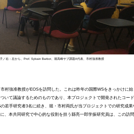
左から、Prof. Sylvain Barbot、堀高峰サブ課題A代表、市村強准教授
強准教授がEOSを訪問した。これは昨年の国際WSをきっかけに始まったSylvain
について議論するためのものであり、本プロジェクトで開発されたコー
Sの若手研究者3名に続き、堀・市村両⽒が当プロジェクトでの研究成
に、本共同研究で中心的な役割を担う縣亮一郎学振研究員は、この訪問