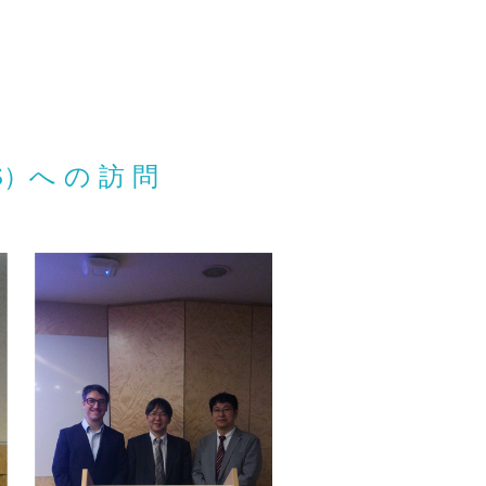
EOS）へ の 訪 問