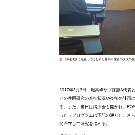
左：招待講演に先⽴って⾏われた若⼿研究者の講演の様⼦／右：
2017年3⽉3日 堀⾼峰サブ課題A代表と市村
との共同研究の進捗状況や今後の計画
る。また、当日は講演会も開かれ、EO
った（プログラムは下記の通り）。さら
間滞在して研究を進める。