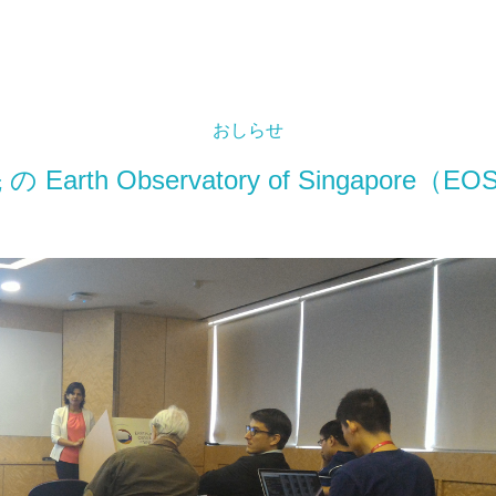
おしらせ
の Earth Observatory of Singapore（