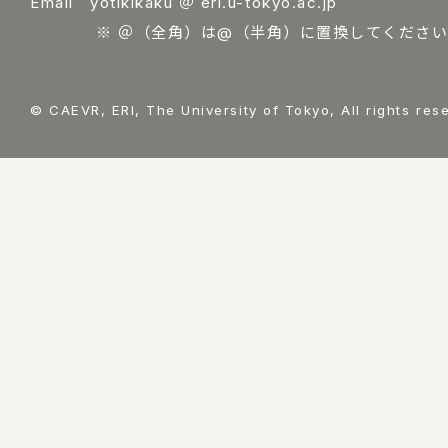
Email yotikikaku ＠ eri.u-tokyo.ac.jp
※ ＠（全角）は@（半角）に置換してください
© CAEVR, ERI, The University of Tokyo, All rights res