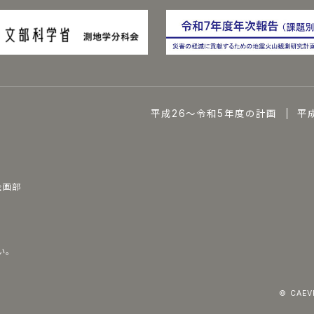
平成26～令和5年度の計画
平
企画部
い。
© CAEVR,