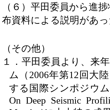
（６）平田委員から進捗
布資料による説明があった
（その他）
１．平田委員より、来
ム（
2006
年第
12
回大陸
する国際シンポジウ
On Deep
Seismic Profil