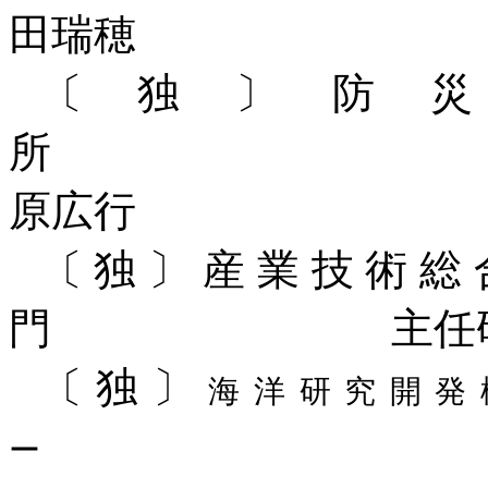
田瑞穂
〔独〕防
所 主任
原広行
〔独〕産業技術総
門 主任研究員
〔独〕
海洋研究開発
ー