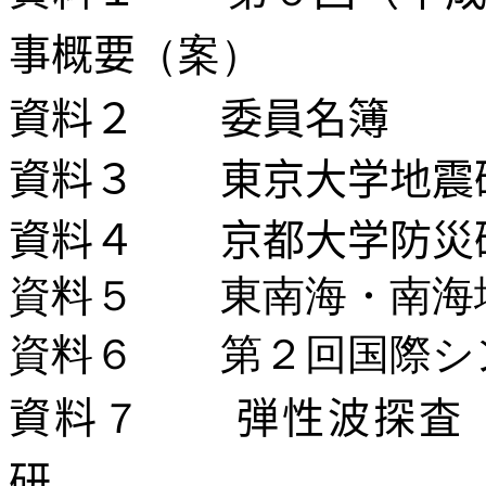
事概要
（案）
資料２
委員名簿
資料３
東京大学地震
資料４
京都大学防災
資料５ 東南海・南海
資料６ 第２回国際シ
資料
７
弾性波探査
研