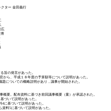
レクター
金田義行
二
久
隆広
俊博
子
次
義
する旨の発言があった。
官から、平成１８年度の予算額等について説明があった。
議題についての概略説明があり，議事が開始された。
事概要。配布資料に基づき前回議事概要（案）が承認された。
に基づいて説明があった。
料
4
に基づいて説明があった。
ら資料
5
に基づいて説明があった。