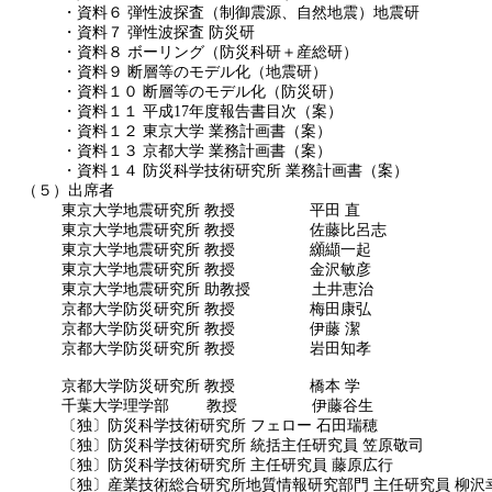
・資料６
弾性波探査（制御震源、自然地震）地震研
・資料７
弾性波探査
防災研
・資料８
ボーリング（防災科研＋産総研）
・資料９
断層等のモデル化（地震研）
・資料１０
断層等のモデル化（防災研）
・資料１１
平成
17
年度報告書目次（案）
・資料１２
東京大学
業務計画書（案）
・資料１３
京都大学
業務計画書（案）
・資料１４
防災科学技術研究所
業務計画書（案）
（５）出席者
東京大学地震研究所
教授
平田
直
東京大学地震研究所
教授
佐藤比呂志
東京大学地震研究所
教授
纐纈一起
東京大学地震研究所
教授
金沢敏彦
東京大学地震研究所
助教授
土井恵治
京都大学防災研究所
教授
梅田康弘
京都大学防災研究所
教授
伊藤
潔
京都大学防災研究所
教授
岩田知孝
京都大学防災研究所
教授
橋本
学
千葉大学理学部
教授
伊藤谷生
〔独〕防災科学技術研究所
フェロー
石田瑞穂
〔独〕防災科学技術研究所
統括主任研究員
笠原敬司
〔独〕防災科学技術研究所
主任研究員
藤原広行
〔独〕産業技術総合研究所地質情報研究部門
主任研究員
柳沢