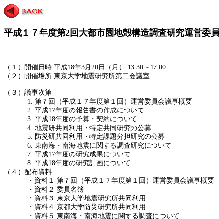
平成１７年度第2回大都市圏地殻構造調査研究運営委
（１）開催日時
平成
18
年
3
月
20
日（月）
13:30
～
17:00
（２）開催場所
東京大学地震研究所第二会議室
（３）議事次第
1.
第７回（平成１７年度第１回）運営委員会議事概要
2.
平成
17
年度の報告書の作成について
3.
平成
18
年度の予算・契約について
4.
地震研共同利用・特定共同研究の公募
5.
防災研共同利用・特定課題分担研究の公募
6.
東南海・南海地震に関する調査研究について
7.
平成
17
年度の研究成果について
8.
平成
18
年度の研究計画について
（４）配布資料
・資料１
第７回（平成１７年度第１回）運営委員会議事概要
・資料２
委員名簿
・資料３
東京大学地震研究所共同利用
・資料４
京都大学防災研究所共同利用
・資料５
東南海・南海地震に関する調査について