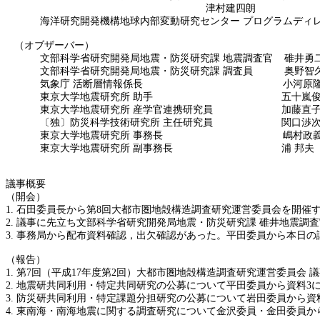
津村建四朗
海洋研究開発機構地球内部変動研究センター
プログラムディ
（オブザーバー）
文部科学省研究開発局地震・防災研究課
地震調査官
碓井勇
文部科学省研究開発局地震・防災研究課
調査員
奥野智
気象庁
活断層情報係長
小河原
東京大学地震研究所
助手
五十嵐
東京大学地震研究所
産学官連携研究員
加藤直
〔独〕防災科学技術研究所
主任研究員
関口渉
東京大学地震研究所
事務長
嶋村政
東京大学地震研究所
副事務長
浦
邦夫
議事概要
（開会）
1.
石田委員長から第
8
回大都市圏地殻構造調査研究運営委員会を開催
2.
議事に先立ち文部科学省研究開発局地震・防災研究課
碓井地震調査
3.
事務局から配布資料確認，出欠確認があった。平田委員から本日の
（報告）
1.
第
7
回（平成
17
年度第
2
回）大都市圏地殻構造調査研究運営委員会
議
2.
地震研共同利用・特定共同研究の公募について平田委員から資料
3
3.
防災研共同利用・特定課題分担研究の公募について岩田委員から資
4.
東南海・南海地震に関する調査研究について金沢委員・金田委員か