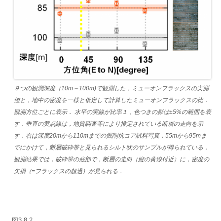
９つの観測深度（10m～100m)で観測した，ミューオンフラックスの実測
値と，地中の密度を一様と仮定して計算したミューオンフラックスの比．
観測方位ごとに表示． 水平の実線が比率１，色つきの影は±5%の範囲を表
す．垂直の黄点線は，地質調査等により推定されている断層の走向を示
す．右は深度20mから110mまでの掘削坑コア試料写真．55mから95mま
でにかけて，断層破砕帯と見られるシルト状のサンプルが得られている．
観測結果では，破砕帯の底部で，断層の走向（縦の黄線付近）に，密度の
欠損（=フラックスの超過）が見られる．
図3.8.2