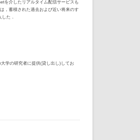
etを介したリアルタイム配信サービスも
には，蓄積された過去および近い将来のす
入した．
大学の研究者に提供(貸し出し)してお