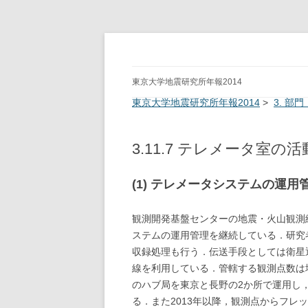
ERI Annual Report 
東京大学地震研究所年報2014
東京大学地震研究所年報2014
>
3. 部
3.11.7 テレメータ室の活
(1) テレメータシステムの運用
観測開発基盤センターの地震・火山観測
ステムの運用管理を継続している．研究
収録処理も行う．伝送手段としては衛星通信
線を利用している．管轄する観測点数は地
のハブ局を東京と長野の2か所で運用し，
る．また2013年以降，観測点からフレッ