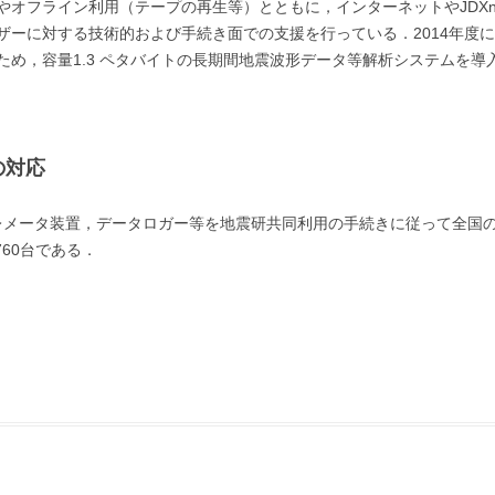
オフライン利用（テープの再生等）とともに，インターネットやJDXn
ザーに対する技術的および手続き面での支援を行っている．2014年度
め，容量1.3 ペタバイトの長期間地震波形データ等解析システムを導
の対応
レメータ装置，データロガー等を地震研共同利用の手続きに従って全国の
760台である．