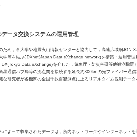
．
とのデータ交換システムの運用管理
め，各大学や地震火山情報センターと協力して，高速広域網JGN-XとSI
結ぶJDXnet(Japan Data eXchange network)を構築
(Tokyo Data eXchange)を介した，気象庁・防災科研等他観
衛星通信ハブ局等の拠点間を接続する延長約300kmの光ファイバー通
範な研究者が各機関の全国千数百観測点に上るリアルタイム観測データ
ムによって収集されたデータは，所内ネットワークやインターネットを