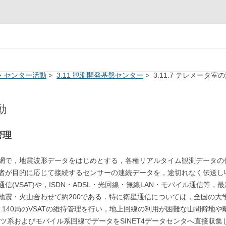
System
コンテンツへ移動
門・センター活動
>
3.11 観測開発基盤センター
> 3.11.7 テレメータ室
動
管理
網で，地震波形データをはじめとする，各種リアルタイム観測データの
者が目的に応じて接続するセンサーの連続データを，途切れなく伝送し
(VSAT)や，ISDN・ADSL・光回線・無線LAN・モバイル通信等，
震・火山合わせて約200である．特に衛星通信については，全国の大学
140局のVSATの維持管理を行い，地上回線の利用が困難な山間僻地
ツ系およびモバイル系回線でデータをSINET4データセンタへ直接収集し