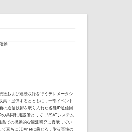
の活動
伝送および連続収録を行うテレメータシ
収集・提供するとともに，一部イベント
最新の通信技術を取り入れた各種IP通信回
の共同利用設備として，VSATシステム
や離島での機動的な観測研究に貢献してい
て直ちにJDXnetに乗せる，耐災害性の