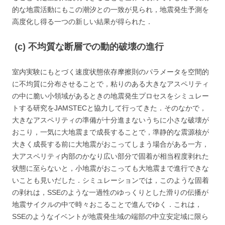
的な地震活動にもこの潮汐との一致が見られ，地震発生予測を
高度化し得る一つの新しい結果が得られた．
(c) 不均質な断層での動的破壊の進行
室内実験にもとづく速度状態依存摩擦則のパラメータを空間的
に不均質に分布させることで，粘りのある大きなアスペリティ
の中に脆い小領域があるときの地震発生プロセスをシミュレー
トする研究をJAMSTECと協力して行ってきた．そのなかで，
大きなアスペリティの準備が十分進まないうちに小さな破壊が
おこり，一気に大地震まで成長することで，準静的な震源核が
大きく成長する前に大地震がおこってしまう場合がある一方，
大アスペリティ内部のかなり広い部分で固着が相当程度剥れた
状態に至らないと，小地震がおこっても大地震まで進行できな
いことも見いだした．シミュレーションでは，このような固着
の剥れは，SSEのような一過性のゆっくりとした滑りの伝播が
地震サイクルの中で時々おこることで進んでゆく．これは，
SSEのようなイベントが地震発生域の端部の中立安定域に限ら