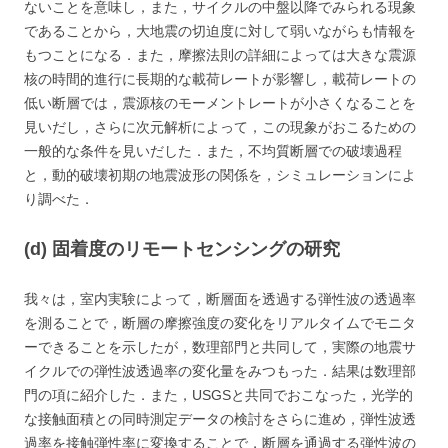
ないことを意味し，また，サイクルの中盤以降でみられる現象
であることから，大地震の切迫度に対して弱いながらも情報を
もつことになる．また，摩擦法則の詳細によっては大きな震源
核の時間的進行に長期的な載荷レートが影響し，載荷レートの
低い断層では，震源核のモーメントレートが小さくなることを
見いだし，さらに次元解析によって，この現象がおこるための
一般的な条件を見いだした．また，不均質断層での破壊過程
と，動的破壊初期の地震波形の関係を，シミュレーションによ
り調べた．
(d) 固着度のリモートセンシングの研究
我々は，室内実験によって，断層面を透過する弾性波の透過率
を測ることで，断層の摩擦強度の変化をリアルタイムでモニタ
ーできることを示したが，数理部門と共同して，実際の地震サ
イクルでの弾性波透過率の変化量をみつもった．結果は数理部
門の項に紹介した．また，USGSと共同でおこなった，光学的
な接触面積との同時測定データの検討をさらに進め，弾性波透
過率を接触弾性率に変換することで，断層を通過する弾性波の