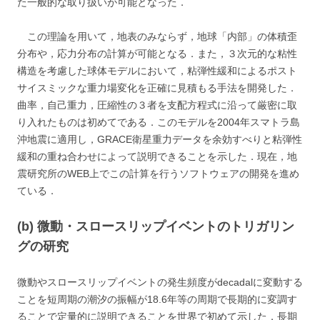
た一般的な取り扱いが可能となった．
この理論を用いて，地表のみならず，地球「内部」の体積歪
分布や，応力分布の計算が可能となる．また，３次元的な粘性
構造を考慮した球体モデルにおいて，粘弾性緩和によるポスト
サイスミックな重力場変化を正確に見積もる手法を開発した．
曲率，自己重力，圧縮性の３者を支配方程式に沿って厳密に取
り入れたものは初めてである．このモデルを2004年スマトラ島
沖地震に適用し，GRACE衛星重力データを余効すべりと粘弾性
緩和の重ね合わせによって説明できることを示した．現在，地
震研究所のWEB上でこの計算を行うソフトウェアの開発を進め
ている．
(b) 微動・スロースリップイベントのトリガリン
グの研究
微動やスロースリップイベントの発生頻度がdecadalに変動する
ことを短周期の潮汐の振幅が18.6年等の周期で長期的に変調す
ることで定量的に説明できることを世界で初めて示した．長期