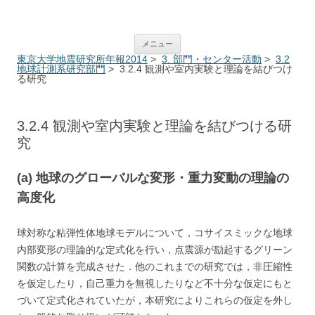
ERI Annual Report System
コンテンツへ移動
メニュー
東京大学地震研究所年報2014
>
3. 部門・センター活動
>
3.2
地球計測系研究部門
> 3.2.4 観測や室内実験と理論を結びつけ
る研究
3.2.4 観測や室内実験と理論を結びつける研
究
(a) 地球のグローバルな変形・重力変動の理論の
高度化
球対称な粘弾性体地球モデルについて，コサイスミックな地球
内部変形の理論的な定式化を行い，点震源が励起するグリーン
関数の計算を完成させた．他のこれまでの研究では，非圧縮性
を仮定したり，自己重力を無視したりなど不十分な仮定にもと
づいて定式化されていたが，本研究によりこれらの仮定を外し