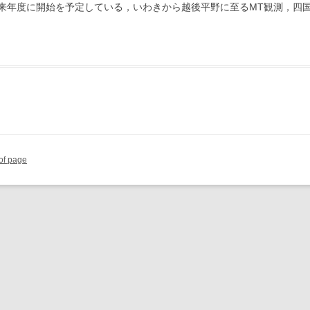
来年度に開始を予定している，いわきから越後平野に至るMT観測，四国
 of page