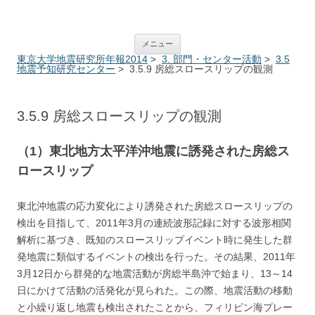
ERI Annual Report System
コンテンツへ移動
メニュー
東京大学地震研究所年報2014
>
3. 部門・センター活動
>
3.5
地震予知研究センター
> 3.5.9 房総スロースリップの観測
3.5.9 房総スロースリップの観測
（1）東北地方太平洋沖地震に誘発された房総ス
ロースリップ
東北沖地震の応力変化により誘発された房総スロースリップの
検出を目指して、2011年3月の連続波形記録に対する波形相関
解析に基づき、既知のスロースリップイベント時に発生した群
発地震に類似するイベントの検出を行った。その結果、2011年
3月12日から群発的な地震活動が房総半島沖で始まり、13～14
日にかけて活動の活発化が見られた。この際、地震活動の移動
と小繰り返し地震も検出されたことから、フィリピン海プレー