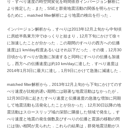
り・すべり速度の時空間変化を時間依存インバージョン解析に
より推定した．また，SSEと群発地震活動の関係を明らかにす
るために，matched filter解析により地震の検出を行った．
インバージョン解析から，すべりは2013年12月上旬から中旬頃
に房総半島東方沖でゆっくりと始まり，12月下旬にかけて徐々
に加速したことが分かった．この期間のすべりの西方への伝播
速度は1 km/day程度あるいはそれ以下だった．その後，12月30
日頃からすべりが急激に加速すると同時にすべりの伝播も加速
し，西方への伝播速度は約10 km/dayに達した．すべり速度は
2014年1月3日に最大に達し，1月9日にかけて急激に減速した．
matched filter解析から，2013年12月上旬から下旬にかけてのす
べり速度が比較的遅い期間には顕著な地震活動はなかったが，
12月30日頃に起きたすべり速度と伝播速度の急激な増加に同期
して地震活動も活発化したことが分かった．12月30日以降の地
震活動はスロースリップ域の深部に隣接した領域で発生し，す
べり速度と地震の発生個数及びすべりの伝播と震源の移動の間
には強い相関が見られた．これらの結果は，群発地震活動がス