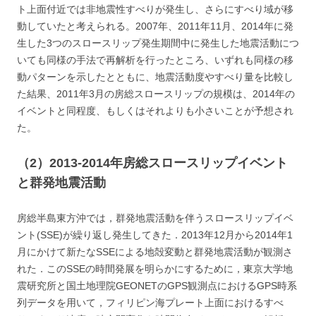
ト上面付近では非地震性すべりが発生し、さらにすべり域が移
動していたと考えられる。2007年、2011年11月、2014年に発
生した3つのスロースリップ発生期間中に発生した地震活動につ
いても同様の手法で再解析を行ったところ、いずれも同様の移
動パターンを示したとともに、地震活動度やすべり量を比較し
た結果、2011年3月の房総スロースリップの規模は、2014年の
イベントと同程度、もしくはそれよりも小さいことが予想され
た。
（2）2013-2014年房総スロースリップイベント
と群発地震活動
房総半島東方沖では，群発地震活動を伴うスロースリップイベ
ント(SSE)が繰り返し発生してきた．2013年12月から2014年1
月にかけて新たなSSEによる地殻変動と群発地震活動が観測さ
れた．このSSEの時間発展を明らかにするために，東京大学地
震研究所と国土地理院GEONETのGPS観測点におけるGPS時系
列データを用いて，フィリピン海プレート上面におけるすべ