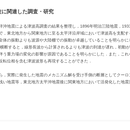
津波に関連した調査・研究
平洋沖地震による津波高調査の結果を整理し，1896年明治三陸地震，1933
で，東北地方から関東地方に至る太平洋沿岸域において津波高を支配す
全体の振動よりも波源や大陸棚での振動が卓越していることを明らかにし
洋を横断すると，線形長波から計算されるよりも津波の到達が遅れ，初動
伴う重力場の変化の影響が原因であることを明らかにした．また，これ
反転位相を含む津波波形も再現することができた．
，実際に発生した地震のメカニズム解を受け手側の断層としてクーロ
浅い地震等，東北地方太平沖地震後に関東地方において活発化した地震