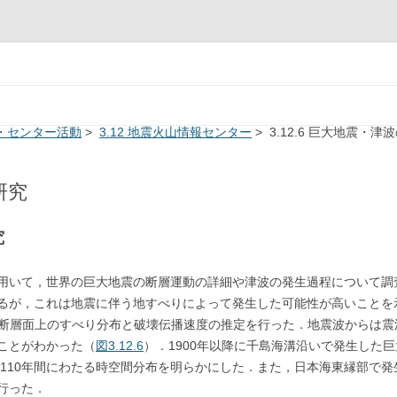
System
コンテンツへ移動
門・センター活動
>
3.12 地震火山情報センター
> 3.12.6 巨大地震・津
研究
究
用いて，世界の巨大地震の断層運動の詳細や津波の発生過程について調査
るが，これは地震に伴う地すべりによって発生した可能性が高いことを示
ら断層面上のすべり分布と破壊伝播速度の推定を行った．地震波からは震
ことがわかった（
図3.12.6
）．1900年以降に千島海溝沿いで発生した
 110年間にわたる時空間分布を明らかにした．また，日本海東縁部で
行った．