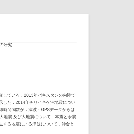
波の研究
している．2013年パキスタンの内陸で
した．2014年チリイキケ沖地震につい
源時間関数が，津波・GPSデータからは
巨大地震 及び大地震について，本震と余震
発生する地震による津波について，沖合と