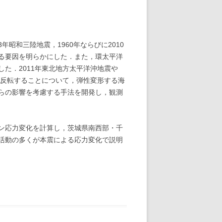
年昭和三陸地震，1960年ならびに2010
る要因を明らかにした．また，環太平洋
た．2011年東北地方太平洋沖地震や
が反転することについて，弾性変形する海
らの影響を考慮する手法を開発し，観測
ン応力変化を計算し，茨城県南西部・千
活動の多くが本震による応力変化で説明