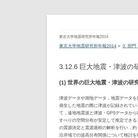
ERI Annual Report 
東京大学地震研究所年報2014
東京大学地震研究所年報2014
>
3. 部
3.12.6 巨大地震・津波の
(1) 世界の巨大地震・津波の研
津波データや測地データ，地震データを
発生した地震の際に津波が記録されてい
て，遠地地震波と津波・GPSデータか
すべりの空間分布が安定して推定できる
の震源決定と震源過程の解析を行い，約
沿岸域での波高分布関係について検討を