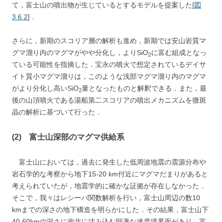
て，富士山の噴出物が生じているとするモデルを提案した[
図
3.6.2
]．
さらに，新期のスコリア層の解析も進め，新期では安山岩質マ
グマ溜り内のマグマがやや分化し，よりSiO
に富む組成となっ
2
ている可能性を指摘した．宝永の噴火で想定されているデイサ
イト質小マグマ溜りは，このような浅部マグマ溜り内のマグマ
がより分化し高いSiO
量となったものと解釈できる．また，最
2
後の山頂噴火である湯船第二スコリアの噴出メカニズムを微斑
晶の解析に基づいて行った．
(2) 富士山深部のマグマ供給系
富士山においては，過去に発生した低周波地震の震源分布や
岩石学的な考察から地下15-20 km付近にマグマだまりがあると
考えられていたが，地震学的に確かな証拠が存在しなかった．
そこで，我々はレシーバ関数解析を行い，富士山周辺の数10
kmまでの深さの地下構造を明らかにした．その結果，富士山下
40-60kmの深さに南北に沈み込む顕著な速度境界面があり，富