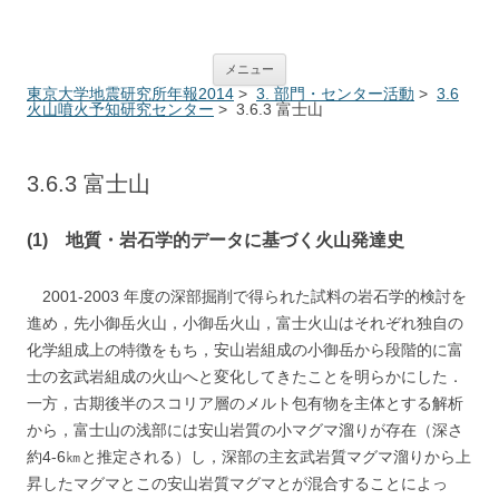
ERI Annual Report System
コンテンツへ移動
メニュー
東京大学地震研究所年報2014
>
3. 部門・センター活動
>
3.6
火山噴火予知研究センター
> 3.6.3 富士山
3.6.3 富士山
(1) 地質・岩石学的データに基づく火山発達史
2001-2003 年度の深部掘削で得られた試料の岩石学的検討を
進め，先小御岳火山，小御岳火山，富士火山はそれぞれ独自の
化学組成上の特徴をもち，安山岩組成の小御岳から段階的に富
士の玄武岩組成の火山へと変化してきたことを明らかにした．
一方，古期後半のスコリア層のメルト包有物を主体とする解析
から，富士山の浅部には安山岩質の小マグマ溜りが存在（深さ
約4-6㎞と推定される）し，深部の主玄武岩質マグマ溜りから上
昇したマグマとこの安山岩質マグマとが混合することによっ