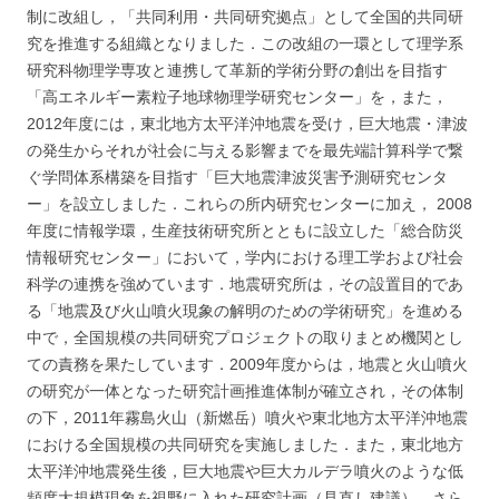
制に改組し，「共同利用・共同研究拠点」として全国的共同研
究を推進する組織となりました．この改組の一環
として理学系
研究科物理学専攻と連携して革新的学術分野の創出を目指す
「高エネルギー素粒子地球物理学研究セン
ター」を，また，
2012年度には，東北地方太平洋沖地震を受け，巨大地震・津波
の発生からそれが社会に与える影響
までを最先端計算科学で繋
ぐ学問体系構築を目指す「巨大地震津波災害予測研究センタ
ー」を設立しました．これら
の所内研究センターに加え， 2008
年度に情報学環，生産技術研究所とともに設立した「総合防災
情報研究センタ
ー」において，学内における理工学および社会
科学の連携を強めています．地震研究所は，その設置目的であ
る「地
震及び火山噴火現象の解明のための学術研究」を進める
中で，全国規模の共同研究プロジェクトの取りまとめ機関と
し
ての責務を果たしています．2009年度からは，地震と火山噴火
の研究が一体となった研究計画推進体制が確立され
，その体制
の下，2011年霧島火山（新燃岳）噴火や東北地方太平洋沖地震
における全国規模の共同研究を実施しまし
た．また，東北地方
太平洋沖地震発生後，巨大地震や巨大カルデラ噴火のような低
頻度大規模現象を視野に入れた研
究計画（見直し建議），さら