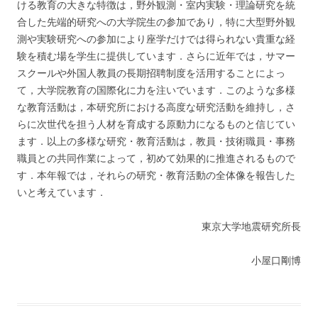
ける教育の大きな特徴は，野外観測・室内
実験・理論研究を統
合した先端的研究への大学院生の参加であり，特に大型野外観
測や実験研究への参加により座学
だけでは得られない貴重な経
験を積む場を学生に提供しています．さらに近年では，サマー
スクールや外国人教員の
長期招聘制度を活用することによっ
て，大学院教育の国際化に力を注いでいます．このような多様
な教育活動は，本
研究所における高度な研究活動を維持し，さ
らに次世代を担う人材を育成する原動力になるものと信じてい
ます．以
上の多様な研究・教育活動は，教員・技術職員・事務
職員との共同作業によって，初めて効果的に推進されるもので
す．本年報では，それらの研究・教育活動の全体像を報告した
いと考えています．
東京大学地震研究所長
小屋口剛博