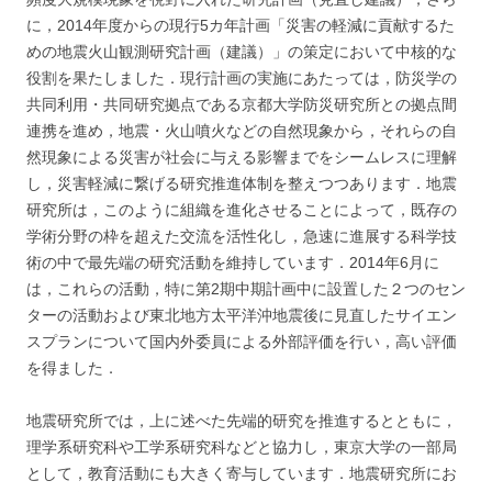
に，2014年度からの現行5カ年計画「災害の軽減に貢献するた
めの地震火山観測研究計
画（建議）」の策定において中核的な
役割を果たしました．現行計画の実施にあたっては，防災学の
共同利用・共同
研究拠点である京都大学防災研究所との拠点間
連携を進め，地震・火山噴火などの自然現象から，それらの自
然現象
による災害が社会に与える影響までをシームレスに理解
し，災害軽減に繋げる研究推進体制を整えつつあります．地
震
研究所は，このように組織を進化させることによって，既存の
学術分野の枠を超えた交流を活性化し，急速に進展
する科学技
術の中で最先端の研究活動を維持しています．2014年6月に
は，これらの活動，特に第2期中期計画中に設
置した２つのセン
ターの活動および東北地方太平洋沖地震後に見直したサイエン
スプランについて国内外委員による
外部評価を行い，高い評価
を得ました．
地震研究所では，上に述べた先端的研究を推進するとともに，
理学系研究科や工学系研究科などと協力し，東京大
学の一部局
として，教育活動にも大きく寄与しています．地震研究所にお