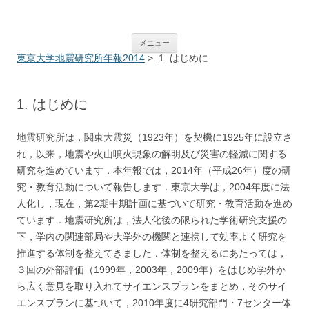
ERI Annual Report System
コンテンツへ移動
メニュー
東京大学地震研究所年報2014
> 1. はじめに
1. はじめに
地震研究所は，関東大震災（1923年）を契機に1925年に設立さ
れ，以来，地震や火山噴火現象の解明及び災害の軽
減に関する
研究を進めています．本年報では，2014年（平成26年）度の研
究・教育活動について報告します．
東京大学は，2004年度に法
人化し，現在，第2期中期計画に基づいて研究・教育活動を進め
ています．地震研究所
は，法人化後の限られた学術研究支援の
下，学内の関連部局や大学外の機関と連携して効率よく研究を
推進する体制
を整えてきました．体制を整えるにあたっては，
３回の外部評価（1999年，2003年，2009年）をはじめ学外か
ら広く
意見を取り入れてサイエンスプランをまとめ，そのサイ
エンスプランに基づいて，2010年度に4研究部門・7センタ
ー体