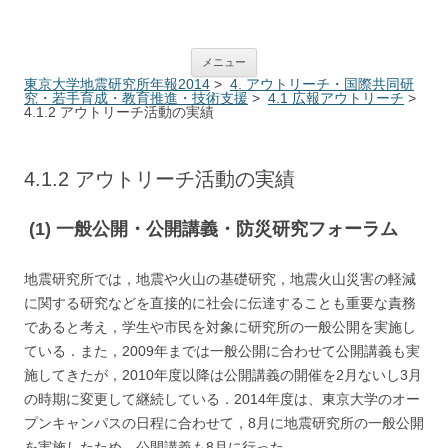
ERI Annual Report System
コンテンツへ移動
メニュー
東京大学地震研究所年報2014
>
4. アウトリーチ・国際共同研
究・若手育成・教育推進・技術支援
>
4.1 広報アウトリーチ
>
4.1.2 アウトリーチ活動の実績
4.1.2 アウトリーチ活動の実績
(1) 一般公開・公開講義・防災研究フォーラム
地震研究所では，地震や火山の基礎研究，地震火山災害の軽減
に関する研究などを直接的に社会に伝達することも重要な責務
であると考え，学生や市民を対象に研究所の一般公開を実施し
ている．また，2009年までは一般公開に合わせて公開講義も実
施してきたが，2010年度以降は公開講義の開催を2月ないし3月
の時期に変更して継続している．2014年度は、東京大学のオー
プンキャンパスの日程に合わせて，8月に地震研究所の一般公開
を実施したため，公開講義も8月に行った．