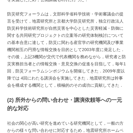
防災研究フォーラムは，文部科学省科学技術・学術審議会の提
言を受けて，地震研究所と京都大学防災研究所，独立行政法人
防災科学技術研究所が自然災害を中心とした災害軽減・防御に
関する共同研究プロジェクトの立案等の研究体制検討について
の基本合意に達して，防災に関わる産官学の研究機関及び事業
機関相互の円滑な情報交換を目的として2003年度に発足した．
その後，上記3機関が交代で代表機関を務めながら，研究者と防
災実務担当者との情報交換・意見交換の促進を目指して，毎年1
回，防災フォーラムシンポジウムを開催してきた．2009年度以
降では 4回にわたる講演会を実施してきた．地震研究所は幹事
会を構成する機関として，積極的のその成功に貢献してきた．
(2) 所外からの問い合わせ・講演依頼等への一元
的な対応
社会の関心が高い研究を進めている研究機関として，一般の方
からの様々な問い合わせに対応するため，地震研究所ホームペ