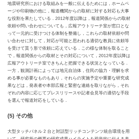
地震研究所における取組みを一般に伝えるためには，ホームペ
ージや印刷物の他に，報道機関からの取材に対する対応も大事
な役割を果たしている．2012年度以降は，報道関係からの取材
依頼や問い合わせについても，広報アウトリーチ室が窓口とな
って一元的に受けつける体制を整備し，これらの取材依頼や問
い合わせに対して，対応が可能と思われる適切な教員に依頼等
を受けて貰う形で依頼に応えている．この様な体制を取ること
で，報道関係からの取材とその対応について，2012年度以降は
広報アウトリーチ室できちんと把握できる状況となっている．
一方，観測計画によっては地元自治体，住民の協力・理解を求
める事が必要なものもあり，それらの実施予定や重要な研究成
果などは，発表者や本部広報と緊密な連絡を取りながら，それ
ぞれの内容に応じてプレスリリースや記者会見等の適切な手段
を選んで報道対応をしている．
(5) その他
大型タッチパネル 2 台と対話型リッチコンテンツ統合環境を用
いて，研究所の概要や研究成果ハイライトを視覚的に伝える表