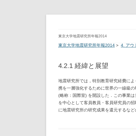
ERI Annual Report 
東京大学地震研究所年報2014
東京大学地震研究所年報2014
>
4. 
4.2.1 経緯と展望
地震研究所では，特別教育研究経費によ
携を一層強化するために世界の一線級の
(略称：国際室) を開設した．この事業
を中心として客員教員・客員研究員の招
に地震研究所の研究成果を還元するなど