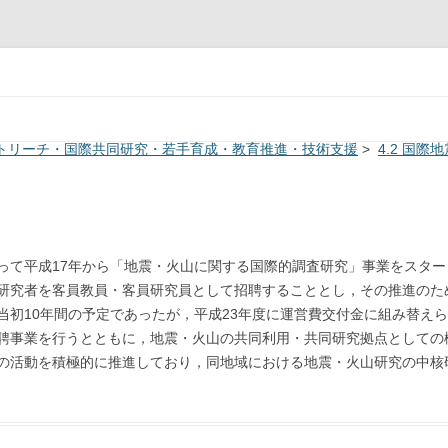
System
コンテンツへ移動
アウトリーチ・国際共同研究・若手育成・教育推進・技術支援
>
4.2 国
って平成17年から「地震・火山に関する国際的調査研究」事業をスタ
研究者を客員教員・客員研究員として招聘することとし，その推進のた
は当初10年間の予定であったが，平成23年度に運営費交付金に組み替え
聘事業を行うとともに，地震・火山の共同利用・共同研究拠点としての
の活動を積極的に推進しており，同地域における地震・火山研究の中核