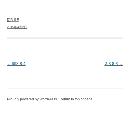
図3.8.5
2015年4月2日
投稿ナビゲーション
←
図3.8.4
図3.8.6
→
Proudly powered by WordPress
Return to top of page