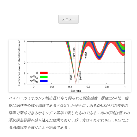
ERI Annual Report System
コンテンツへ移動
メニュー
ハイパーカミオカンデ検出器15年で得られる測定感度．横軸はZ/A比，縦
軸は地球中心核が純鉄であると仮定した場合に，あるZ/A比がどの程度の
確率で棄却できるかをシグマ基準で表したものである．赤の領域は種々の
系統誤差要因を盛り込んだ結果であり，緑，青はそれぞれ θ23，θ12によ
る系統誤差を盛り込んだ結果である．