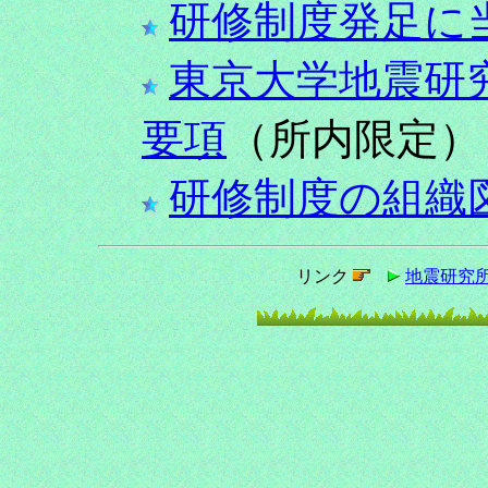
研修制度発足に
東京大学地震研
要項
（所内限定）
研修制度の組織
リンク
地震研究