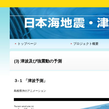
トップページ
プロジェクト概要
運営委員会
報告書
リンク集
(3) 津波及び強震動の予測
R
３-１ 「津波予測」
島根県沖のアニメーション