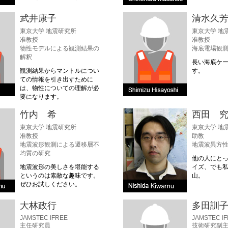
武井康子
清水久
東京大学 地震研究所
東京大学 地
准教授
准教授
物性モデルによる観測結果の
海底電場観
解釈
長い海底ケ
観測結果からマントルについ
す。
ての情報を引き出すために
は、物性についての理解が必
要になります。
竹内 希
西田 
東京大学 地震研究所
東京大学 地
准教授
助教
地震波形観測による遷移層不
地震波異方
均質の研究
他の人にと
地震波形の美しさを堪能する
イズ、でも
というのは素敵な趣味です。
山。
ぜひお試しください。
大林政行
多田訓
JAMSTEC IFREE
JAMSTEC I
主任研究員
技術研究副