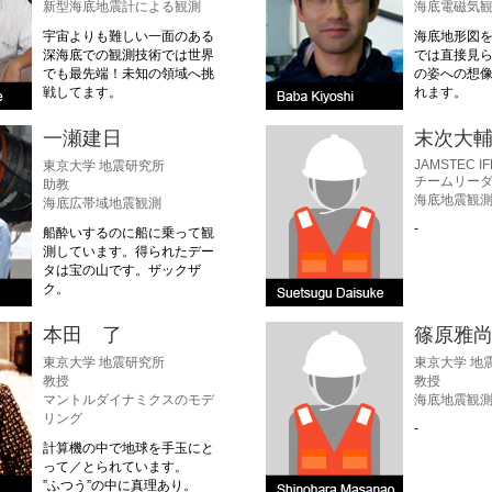
新型海底地震計による観測
海底電磁気
宇宙よりも難しい一面のある
海底地形図
深海底での観測技術では世界
では直接見
でも最先端！未知の領域へ挑
の姿への想
戦してます。
れます。
一瀬建日
末次大
JAMSTEC I
東京大学 地震研究所
チームリー
助教
海底地震観
海底広帯域地震観測
-
船酔いするのに船に乗って観
測しています。得られたデー
タは宝の山です。ザックザ
ク。
本田 了
篠原雅
東京大学 地震研究所
東京大学 地
教授
教授
マントルダイナミクスのモデ
海底地震観
リング
-
計算機の中で地球を手玉にと
って／とられています。
”ふつう”の中に真理あり。