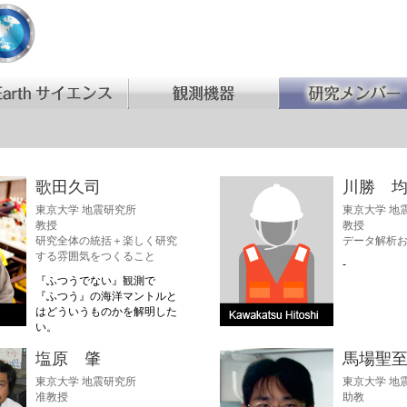
歌田久司
川勝 
東京大学 地震研究所
東京大学 地
教授
教授
研究全体の統括＋楽しく研究
データ解析
する雰囲気をつくること
-
『ふつうでない』観測で
『ふつう』の海洋マントルと
はどういうものかを解明した
い。
塩原 肇
馬場聖
東京大学 地震研究所
東京大学 地
准教授
助教