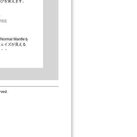
喜びを覚えます。
聡
FREE
rmal Mantleを
フェイズが見える
・・・
rved.