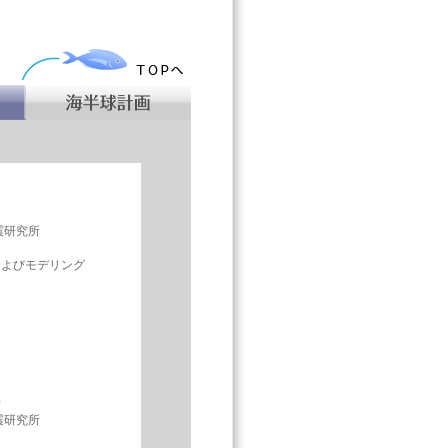
均
震研究所
およびモデリング
至
震研究所