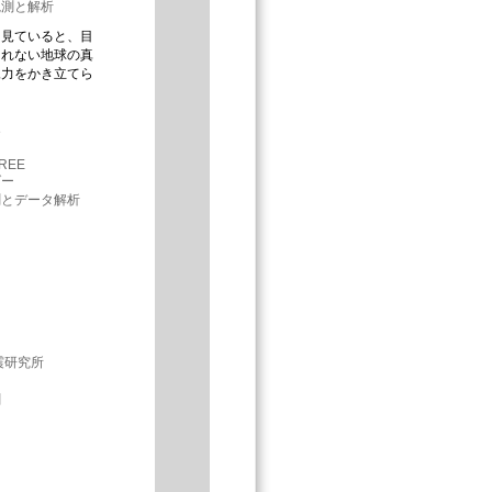
観測と解析
を見ていると、目
られない地球の真
像力をかき立てら
輔
FREE
ダー
測とデータ解析
尚
震研究所
測