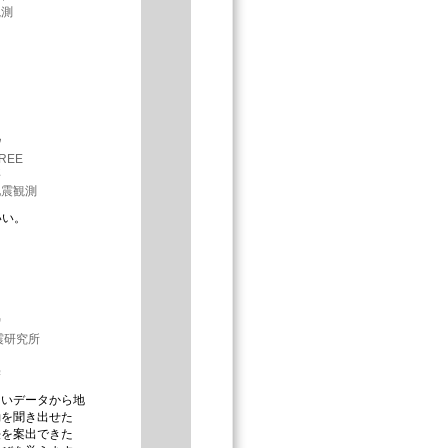
観測
妃
FREE
事
地震観測
いい。
誠
震研究所
学
ないデータから地
動を聞き出せた
法を案出できた