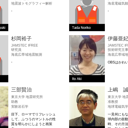
地震波トモグラフィー解析
海底電磁気
-
-
杉岡裕子
伊藤亜
JAMSTEC IFREE
JAMSTEC I
研究員
技術研究主
海底広帯域地震観測
海底広帯域
-
OBSはかわ
三部賢治
上嶋 
東京大学 地震研究所
東京大学 地
助教
准教授
実験岩石学
地球電磁気
目下、ローマでリフレッシュ
一見何にも
して、ふつうのマントルの性
球内部の鼓
質を明らかにしようと画策
時、その方