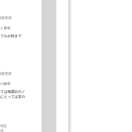
芳
震研究所
測と解析
ーブルが好きで
究
震研究所
性の解析
っては地震計のノ
私にとっては宝の
子
FREE
主任