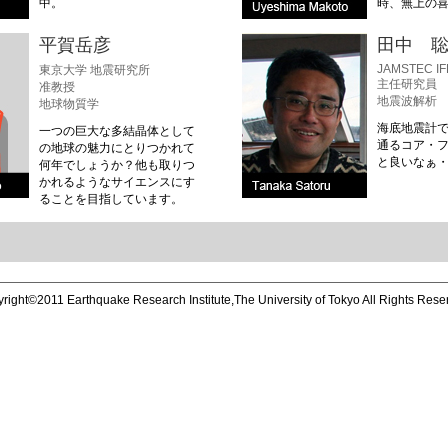
中。
時、無上の
平賀岳彦
田中 
JAMSTEC I
東京大学 地震研究所
主任研究員
准教授
地震波解析
地球物質学
海底地震計でNo
一つの巨大な多結晶体として
通るコア・
の地球の魅力にとりつかれて
と良いなぁ
何年でしょうか？他も取りつ
かれるようなサイエンスにす
ることを目指しています。
right©2011 Earthquake Research Institute,The University of Tokyo All Rights Rese