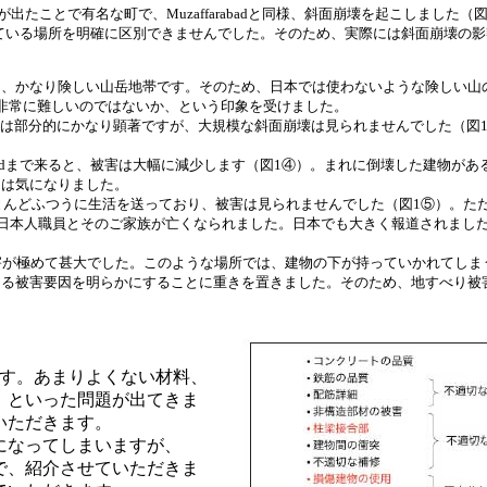
が出たことで有名な町で、Muzaffarabadと同様、斜面崩壊を起こしました
こしている場所を明確に区別できませんでした。そのため、実際には斜面崩壊
、かなり険しい山岳地帯です。そのため、日本では使わないような険しい山
非常に難しいのではないか、という印象を受けました。
る被害は部分的にかなり顕著ですが、大規模な斜面崩壊は見られませんでした（図
abadまで来ると、被害は大幅に減少します（図1④）。まれに倒壊した建物があ
ては気になりました。
は、ほとんどふつうに生活を送っており、被害は見られませんでした（図1⑤）。た
）の日本人職員とそのご家族が亡くなられました。日本でも大きく報道されまし
地すべり被害が極めて甚大でした。このような場所では、建物の下が持っていかれてし
よる被害要因を明らかにすることに重きを置きました。そのため、地すべり被
。
す。あまりよくない材料、
、といった問題が出てきま
いただきます。
になってしまいますが、
で、紹介させていただきま