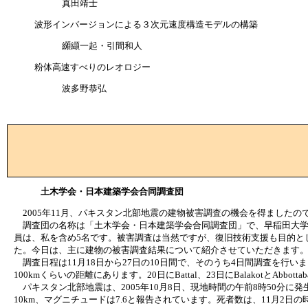
真田靖士
波形インバージョンによる３次元速度構造モデルの構築
纐纈一起・引間和人
粉体高速すべりのレオロジー
波多野恭弘
土木学会・日本建築学会合同調査団
2005年11月、パキスタン北部地震の建物被害調査の機会を得ました
調査団の名称は「土木学会・日本建築学会合同調査団」で、早稲田大学の
員は、私を含め5名です。被害調査は当然ですが、復旧技術支援も目的と
た。今日は、主に建物の被害調査結果について紹介させていただきます
調査日程は11月18日から27日の10日間で、そのうち4日間調査を行いました
100kmくらいの距離にあります。20日にBattal、23日にBalakotとAbbo
パキスタン北部地震は、2005年10月8日、現地時間の午前8時50分に発生
10km、マグニチュードは7.6と報告されています。死者数は、11月2日