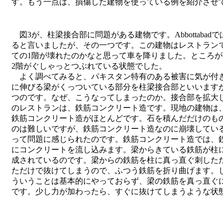
す。もう一点は、損傷した建物を使っている例を紹介させ
図3が、柱梁接合部に問題がある建物です。Abbottaba
ると言いましたが、その一つです。この建物はレストラン
ての1階が壊れたのかなと思って車を降りました。ところが
2階がぐしゃっとつぶれている状態でした。
よく調べてみると、パキスタン特有のある被害に気が付
に伸びる梁がくっついている部分を柱梁接合部といいます
つのです。なぜ、こうなってしまったのか。接合部を拡大
のレストランは、鉄筋コンクリート造です。現地の建物は
鉄筋コンクリート造がほとんどです。石を積んだだけのも
のは難しいですが、鉄筋コンクリート造なのに崩壊してい
って問題に感じられたのです。鉄筋コンクリート造では、
にコンクリートを流し込みます。梁からきている鉄筋が柱
成されているのです。梁からの鉄筋を柱に真っ直ぐ刺した
ただけで抜けてしまうので、ふつう鉄筋を折り曲げます。
ういうことは基本的にやっておらず、梁の鉄筋を真っ直ぐ
です。少し力が加わったら、すぐに抜けてしまうような状