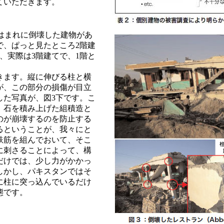
ていただきます。
dではまれに倒壊した建物があ
で、ぱっと見たところ2階建
、実際は3階建てで、1階と
きます。縦に伸びる柱と横
が、この部分の損傷が目立
した写真が、図3下です。こ
、石を積み上げた組積造と
のが崩壊するのを防止する
るということが、我々にと
鉄筋を組んでおいて、そこ
に刺さることによって、構
だけでは、少し力がかかっ
しかし、パキスタンではそ
に柱に突っ込んでいるだけ
態です。