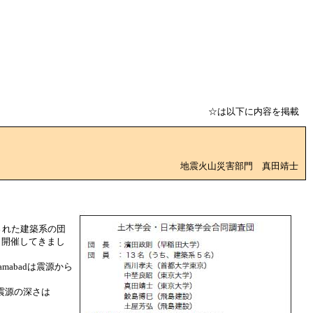
☆は以下に内容を掲載
地震火山災害部門 真田靖士
された建築系の団
も開催してきまし
mabadは震源から
。
、震源の深さは