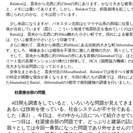
Balakotは、震央から北西に約25kmの所にあります。かなり大きな被害
と、メモには書いてあります。しかし、Balakotでは、斜面崩壊を起
感じられたのかな、と今は思っています。
少し余談になりますが、パキスタン北部はヒマラヤ山系の西端に位置し
落が点在しています（図2）。こういう地域で地震防災を進めていくのは
Battalは、震央から北西に約30km離れた小さい町です。揺れによ
は、だいぶ被害が小さいという印象です。
さらに離れて、震央から南西に約40kmにある比較的大きな町Abbott
す。むしろ、補修あるいは補強を不適当に施した建物の方が、我々とし
そして、震央から南西に約100kmの所にある首都のIslamabadで
リート造の高層マンションが1棟だけ倒壊して、JICA（国際協力機構
当大きな社会問題になっておりました。
全体をまとめると、震央付近のMuzaffarabad、Balakotでは
の特定が困難な場合が多くなります。今回の私たちの調査では、揺れに
たIslamabadとBattal、Abbottabadの3都市で個別建物の調査を行いました
柱梁接合部の問題
4日間も調査をしていると、いろいろな問題が見えてきま
あるいは技術を使っている、社会システムが不十分である
した（表2）。今日は、その中から2点について紹介させて
一つ目は、柱梁接合部の問題です。どっぷりと建築の話
我々としては今回一番気になった問題であり外せませんの