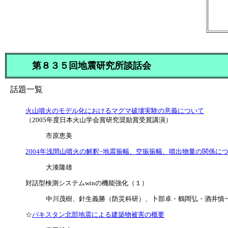
第８３５回地震研究所談話会
話題一覧
火山噴火のモデル化におけるマグマ破壊実験の意義について
（2005年度日本火山学会賞研究奨励賞受賞講演）
市原恵美
2004年浅間山噴火の解釈−地震振幅、空振振幅、噴出物量の関係につ
大湊隆雄
対話型検測システムwinの機能強化（１）
中川茂樹、針生義勝（防災科研）、卜部卓・鶴岡弘・酒井慎
☆
パキスタン北部地震による建築物被害の概要