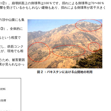
（図1②）。崩壊斜面上の倒壊率は100％です。揺れによる倒壊率は70〜80％
の影響を受けているかもしれない建物もあり、揺れによる倒壊率が若干大きく
の頂や山腹にも集
1③）。全体的に
るという程度で
だし、鉄筋コンク
たが、現地でも相
まうため、被害要因
害が見られなかっ