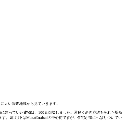
源に近い調査地域から見ていきます。
斜面に建っていた建物は、100％倒壊しました。運良く斜面崩壊を免れた場所
。図1①下はMuzaffarabadの中心街ですが、住宅が崖にへばりついてい