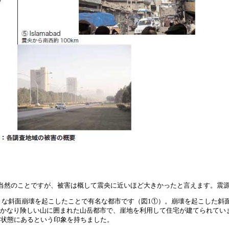
当然のことですが、被害は概して震央に近いほど大きかったと言えます。震
非常に大きな斜面崩壊を起こしたことで有名な都市です（図1①）。崩壊を起こした
adは、かなり険しい山に囲まれた山岳都市で、崖地を利用して住宅が建てられています
な状態にあるという印象を持ちました。