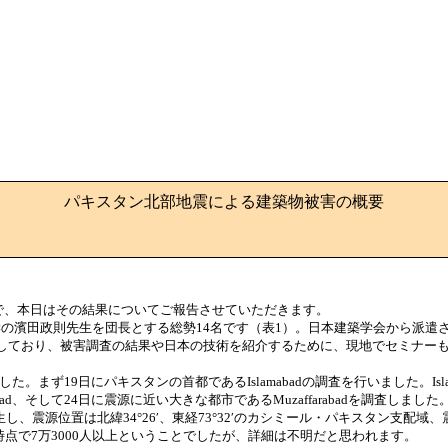
パキスタン北部地震による建築物被害の概要
ので、本日はその結果についてご報告させていただきます。
濱田政則先生を団長とする総勢14名です（表1）。日本建築学会から派遣
しており、被害調査の結果や日本の技術を紹介するために、現地でセミナー
。
。まず19日にパキスタンの首都であるIslamabadの調査を行いました。Isla
ttabad、そして24日に震源に近い大きな都市であるMuzaffarabadを調査しました
し、震源位置は北緯34°26′、東経73°32′のカシミール・パキスタン支配域
の時点で7万3000人以上ということでしたが、詳細は不明だと思われます。