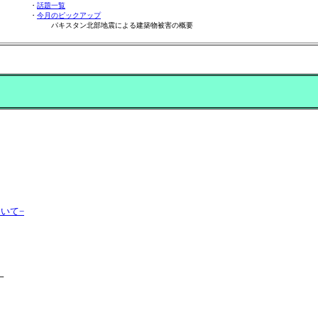
・
話題一覧
・
今月のピックアップ
パキスタン北部地震による建築物被害の概要
いて−
一