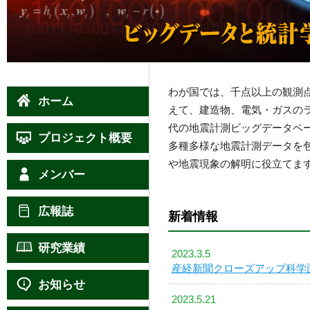
わが国では、千点以上の観測
ホーム
えて、建造物、電気・ガスの
代の地震計測ビッグデータベ
プロジェクト概要
多種多様な地震計測データを
や地震現象の解明に役立てま
メンバー
広報誌
新着情報
研究業績
2023.3.5
産経新聞クローズアップ科学
お知らせ
2023.5.21