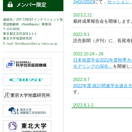
JpGU2023
にて，
セッション
メンバー限定
2023.2.21
連絡先／JST CRESTインテリジェント地
最終成果報告会を開催します
震波動解析（iSeisBayes）事務局
〒113-0032
東京都文京区弥生1-1-1
2022.9.1
東京大学地震研究所
読売新聞（夕刊）に、長尾准
2022.10.24～26
日本地震学会2022年度秋季大
モデリングの深化」
を開催し
2022.9.7
2022年度 統計関連学会連合
す。
2022.8.1-2
AOGS2022
にて，
セッション【IG0
2022.6.2
駒木文保教授が，
日本統計学