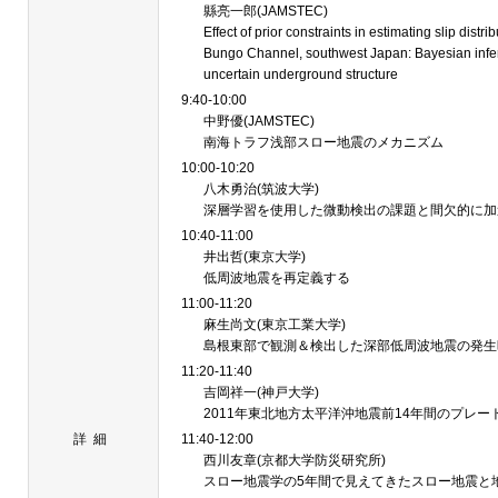
縣亮一郎(JAMSTEC)
Effect of prior constraints in estimating slip distr
Bungo Channel, southwest Japan: Bayesian inf
uncertain underground structure
9:40-10:00
中野優(JAMSTEC)
南海トラフ浅部スロー地震のメカニズム
10:00-10:20
八木勇治(筑波大学)
深層学習を使用した微動検出の課題と間欠的に加
10:40-11:00
井出哲(東京大学)
低周波地震を再定義する
11:00-11:20
麻生尚文(東京工業大学)
島根東部で観測＆検出した深部低周波地震の発生
11:20-11:40
吉岡祥一(神戸大学)
2011年東北地方太平洋沖地震前14年間のプレ
詳細
11:40-12:00
西川友章(京都大学防災研究所)
スロー地震学の5年間で見えてきたスロー地震と