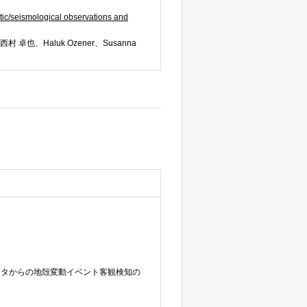
tic/seismological observations and
 西村 卓也、Haluk Ozener、Susanna
ータからの地殻変動イベント客観検知の