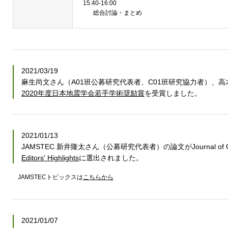
15:40-16:00
総合討論・まとめ
2021/03/19
麻生尚文さん（A01班公募研究代表者、C01班研究協力者）、高
2020年度日本地震学会若手学術奨励賞
を受賞しました。
2021/01/13
JAMSTEC 新井隆太さん（公募研究代表者）の論文がJournal of Geophys
Editors' Highlights
に選出されました。
JAMSTECトピックスは
こちらから
2021/01/07