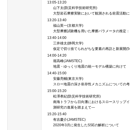
13:05-13:20
山下太(防災科学技術研究所)
大型岩石摩擦実験において観測される前震活動に
13:20-13:40
福山英一(京都大学)
大型摩擦試験機を用いた摩擦パラメータの推定：
13:40-14:00
三井雄太(静岡大学)
仮定で切り捨てられがちな要素の再訪と新展開(5
14:00-14:20
堀高峰(JAMSTEC)
地震・ゆっくり地震の統一モデル構築に向けて
14:40-15:00
安藤亮輔(東京大学)
スロー地震の深さ依存性メカニズムについての考
15:00-15:20
松澤孝紀(防災科学技術研究所)
南海トラフから日向灘におけるスロースリップイ
測研究の進展を踏まえて―
15:20-15:40
有吉慶介(JAMSTEC)
2020年3月に発生したSSEの解析について