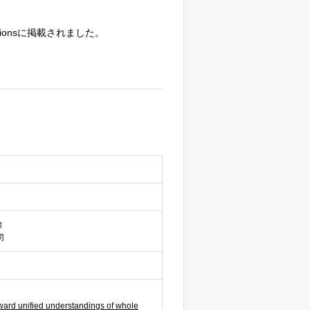
tionsに掲載されました。
始
切
ard unified understandings of whole