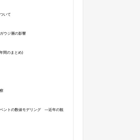
ついて
ガウジ層の影響
年間のまとめ)
察
ベントの数値モデリング ―近年の観