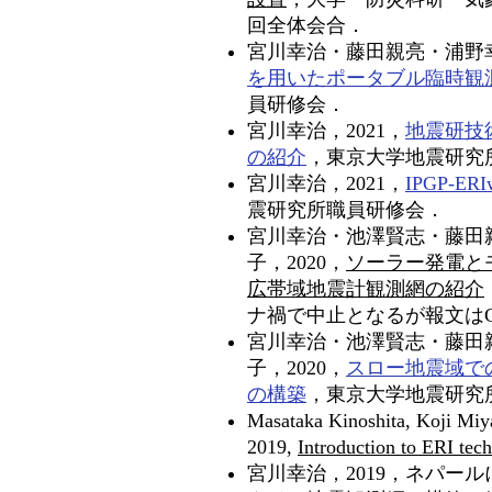
回全体会合．
宮川幸治・藤田親亮・浦野幸
を用いたポータブル臨時観
員研修会．
宮川幸治，2021，
地震研技
の紹介
，東京大学地震研究
宮川幸治，2021，
IPGP-ER
震研究所職員研修会．
宮川幸治・池澤賢志・藤田
子，2020，
ソーラー発電と
広帯域地震計観測網の紹介
ナ禍で中止となるが報文はC
宮川幸治・池澤賢志・藤田
子，2020，
スロー地震域で
の構築
，東京大学地震研究
Masataka Kinoshita, Koji Miy
2019,
Introduction to ERI tech
宮川幸治，2019，ネパー