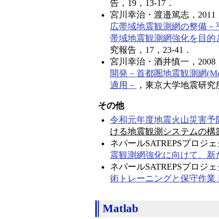
告，19，13-17．
宮川幸治・渡邉篤志，2011
広帯域地震観測網の整備－
帯域地震観測網強化を目的
究報告，17，23-41．
宮川幸治・酒井慎一，2008
開発－首都圏地震観測網(Me
適用－
，東京大学地震研究所
その他
令和元年度地震火山災害予
ける地震観測システムの構
ネパールSATREPSプロジェ
震観測網強化に向けて、新
ネパールSATREPSプロジェ
術トレーニングと保守作業
Matlab