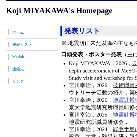
Koji MIYAKAWA's Homepage
発表リスト
ホーム
※ 地震研に来た以降の主なも
発表リスト
口頭発表・ポスター発表
（主
Matlab
Koji MIYAKAWA，2026，
Gr
連絡先
depth accelerometer of MeSO-n
Study visit and workshop fo
リンク
宮川幸治，2026，
技術職員
ウトリーチ活動の紹介
，第
宮川幸治，2026，
地震計博
京大学地震研究所職員研修
宮川幸治，2025，
地震計博
地震研究所職員研修会．
宮川幸治，2024，
能登半島
設置
，大学・防災科研・気