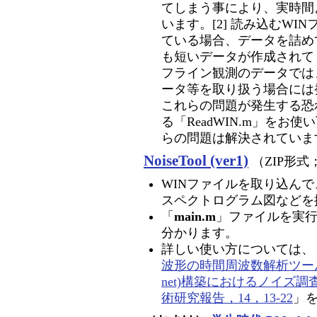
てしまう事により、実時間
います。[2] 読み込むW
ている場合、データを詰め
も短いデータが作成されて
フライン観測のデータでは
ータ等を取り扱う場合には
これらの問題が発生する恐れが
る「ReadWIN.m」をお使
らの問題は解決されていま
NoiseTool (ver1)
（ZIP形式
WINファイルを取り込ん
スペクトログラム図などを
「
main.m
」ファイルを実
分かります。
詳しい使い方については、
波形の時間周波数解析ツール
net)構築におけるノイズ
術研究報告，14，13-22
」