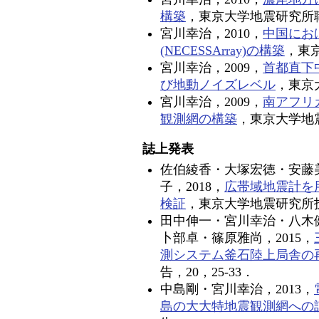
構築
，東京大学地震研究所
宮川幸治，2010，
中国にお
(NECESSArray)の構築
，東
宮川幸治，2009，
首都直下中
び地動ノイズレベル
，東京
宮川幸治，2009，
南アフリ
観測網の構築
，東京大学地
誌上発表
佐伯綾香・大塚宏徳・安藤
子，2018，
広帯域地震計を
検証
，東京大学地震研究所技術
田中伸一・宮川幸治・八木
卜部卓・篠原雅尚，2015，
測システム釜石陸上局舎の
告，20，25-33．
中島剛・宮川幸治，2013，
島の大大特地震観測網への