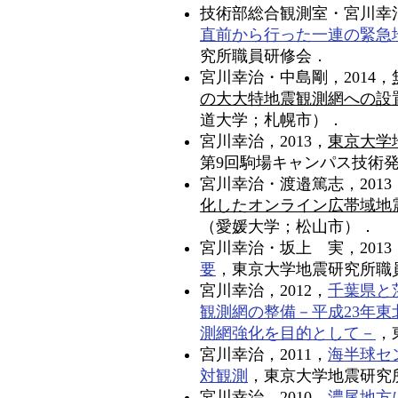
技術部総合観測室・宮川幸治
直前から行った一連の緊急
究所職員研修会．
宮川幸治・中島剛，2014，
の大大特地震観測網への設
道大学；札幌市）．
宮川幸治，2013，
東京大学
第9回駒場キャンパス技術
宮川幸治・渡邉篤志，2013
化したオンライン広帯域地
（愛媛大学；松山市）．
宮川幸治・坂上 実，2013
要
，東京大学地震研究所職
宮川幸治，2012，
千葉県と
観測網の整備－平成23年
測網強化を目的として－
，
宮川幸治，2011，
海半球セ
対観測
，東京大学地震研究
宮川幸治，2010，
濃尾地方