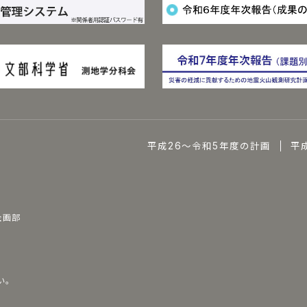
平成26～令和5年度の計画
平
企画部
い。