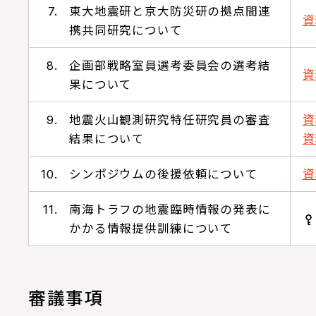
7.
東大地震研と京大防災研の拠点間連
資
携共同研究について
8.
企画部戦略室員選考委員会の選考結
資
果について
9.
地震火山観測研究特任研究員の審査
資
結果について
資
10.
シンポジウムの後援依頼について
資
11.
南海トラフの地震臨時情報の発表に
かかる情報提供訓練について
審議事項