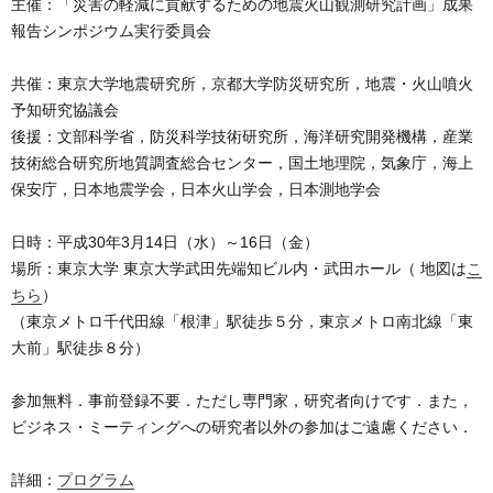
主催：「災害の軽減に貢献するための地震火山観測研究計画」成果
報告シンポジウム実行委員会
共催：東京大学地震研究所，京都大学防災研究所，地震・火山噴火
予知研究協議会
後援：文部科学省，防災科学技術研究所，海洋研究開発機構，産業
技術総合研究所地質調査総合センター，国土地理院，気象庁，海上
保安庁，日本地震学会，日本火山学会，日本測地学会
日時：平成30年3月14日（水）～16日（金）
場所：東京大学 東京大学武田先端知ビル内・武田ホール（ 地図は
こ
ちら
）
（東京メトロ千代田線「根津」駅徒歩５分，東京メトロ南北線「東
大前」駅徒歩８分）
参加無料．事前登録不要．ただし専門家，研究者向けです．また，
ビジネス・ミーティングへの研究者以外の参加はご遠慮ください．
詳細：
プログラム