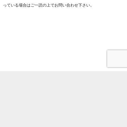
っている場合はご一読の上でお問い合わせ下さい。
電話番号
サイトポリシー
所内限定
Youtube
アクセス
〒113-0032 東京
© 2021 Earthquake Research Institute,The University of Tokyo. All Rights Reserved.
都文京区弥生1-1-1