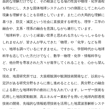
面的な理解だけでなく、その根源となる場の性質や物理・化学過程
を明かにし、大きな固体地球システムの１つの側面としてこれらの
現象を理解することを目標としています。またこの大局的な理解に
基づき、防災・減災という社会に直接資する研究も、理学・工学の
融合や、文系・理系の融合を意識しながら遂行しています。
「地球科学」というと縁遠い世界と思われる方もいらっしゃるかも
しれませんが、皆さんが学んできた「物理」や「化学」などを用
い、地球を調べているにすぎません。ですから、学部時代から地球
科学を志していた方だけでなく、数学・物理・化学・情報科学な
ど、他分野を専攻された方々が進学してくれることを、心から望ん
でいます。
現在、地震研究所では、大規模観測や観測技術開発など、以前から
定評がある研究分野をさらに推し進めるとともに、異分野との融合
による新たな地球科学の創出に力を入れています。レーザー技術を
応用した地殻変動観測、高エネルギー素粒子を用いた地球内部透視
技術の開発、先端的な情報処理技術を活用した地震波形解析システ