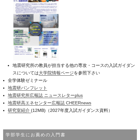
地震研究所の教員が担当する他の専攻・コースの入試ガイダン
スについては
大学院情報ページ
を参照下さい
全学体験ゼミナール
地震研パンフレット
地震研究所広報誌 ニュースレターplus
地震研高エネセンター広報誌 CHEERnews
研究室紹介
(12MB)（2027年度入試ガイダンス資料）
学部学生にお薦めの入門書