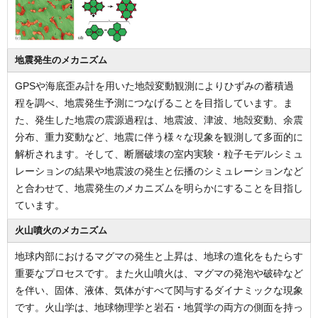
地震発生のメカニズム
GPSや海底歪み計を用いた地殻変動観測によりひずみの蓄積過
程を調べ、地震発生予測につなげることを目指しています。ま
た、発生した地震の震源過程は、地震波、津波、地殻変動、余震
分布、重力変動など、地震に伴う様々な現象を観測して多面的に
解析されます。そして、断層破壊の室内実験・粒子モデルシミュ
レーションの結果や地震波の発生と伝播のシミュレーションなど
と合わせて、地震発生のメカニズムを明らかにすることを目指し
ています。
火山噴火のメカニズム
地球内部におけるマグマの発生と上昇は、地球の進化をもたらす
重要なプロセスです。また火山噴火は、マグマの発泡や破砕など
を伴い、固体、液体、気体がすべて関与するダイナミックな現象
です。火山学は、地球物理学と岩石・地質学の両方の側面を持っ