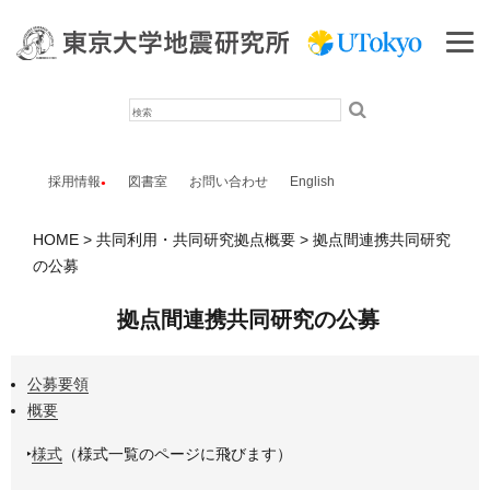
検
索
採用情報
図書室
お問い合わせ
English
HOME
共同利用・共同研究拠点概要
拠点間連携共同研究
の公募
拠点間連携共同研究の公募
公募要領
概要
‣
様式
（様式一覧のページに飛びます）