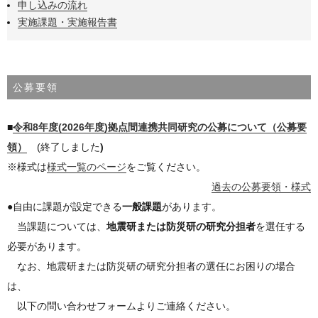
申し込みの流れ
実施課題・実施報告書
公募要領
■
令和8年度(2026年度)拠点間連携共同研究の公募について（公募要
領）
(終了しました
)
※様式は
様式一覧のページ
をご覧ください。
過去の公募要領・様式
●自由に課題が設定できる
一般課題
があります。
当課題については、
地震研または防災研の研究分担者
を選任する
必要があります。
なお、地震研または防災研の研究分担者の選任にお困りの場合
は、
以下の問い合わせフォームよりご連絡ください。