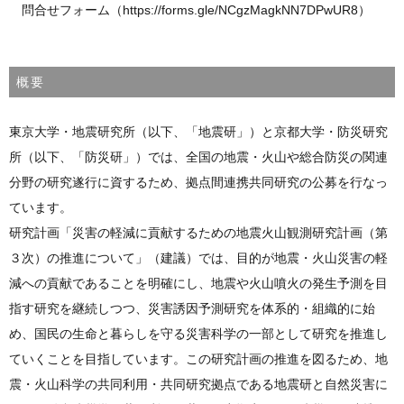
問合せフォーム（https://forms.gle/NCgzMagkNN7DPwUR8）
概要
東京大学・地震研究所（以下、「地震研」）と京都大学・防災研究
所（以下、「防災研」）では、全国の地震・火山や総合防災の関連
分野の研究遂行に資するため、拠点間連携共同研究の公募を行なっ
ています。
研究計画「災害の軽減に貢献するための地震火山観測研究計画（第
３次）の推進について」（建議）では、目的が地震・火山災害の軽
減への貢献であることを明確にし、地震や火山噴火の発生予測を目
指す研究を継続しつつ、災害誘因予測研究を体系的・組織的に始
め、国民の生命と暮らしを守る災害科学の一部として研究を推進し
ていくことを目指しています。この研究計画の推進を図るため、地
震・火山科学の共同利用・共同研究拠点である地震研と自然災害に