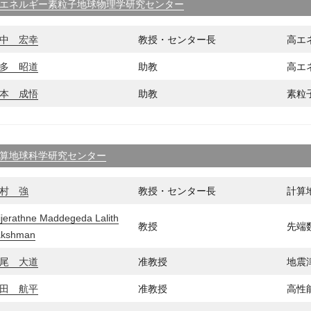
エネルギー素粒子地球物理学研究センター
中 宏幸
教授・センター長
高エ
多 昭道
助教
高エ
本 成悟
助教
素粒
算地球科学研究センター
村 強
教授・センター長
計算
jerathne Maddegeda Lalith
教授
先端
akshman
尾 大道
准教授
地震
田 航平
准教授
高性