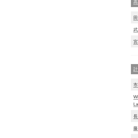
高
田
武
宮
計
市
Wi
L
長
藤