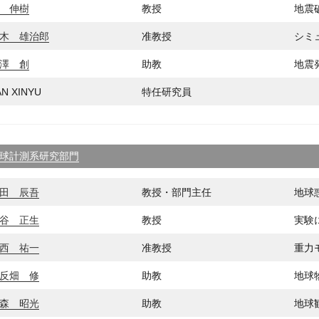
 伸樹
教授
地震
木 雄治郎
准教授
シミ
澤 創
助教
地震
AN XINYU
特任研究員
球計測系研究部門
田 辰吾
教授・部門主任
地球
谷 正生
教授
実験
西 祐一
准教授
重力
反畑 修
助教
地球
森 昭光
助教
地球