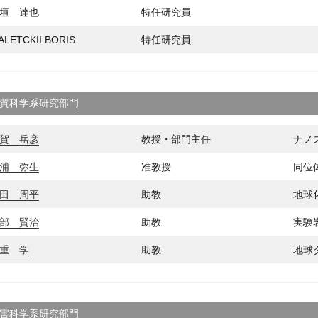
垣 達也
特任研究員
ALETCKII BORIS
特任研究員
質科学系研究部門
賀 岳彦
教授・部門主任
ナノ
浦 弥生
准教授
同位
田 周平
助教
地球
部 賢治
助教
実験
重 学
助教
地球
害科学系研究部門