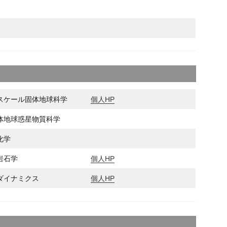
スケール固体地球科学
個人HP
体地球惑星物質科学
化学
岩石学
個人HP
ダイナミクス
個人HP