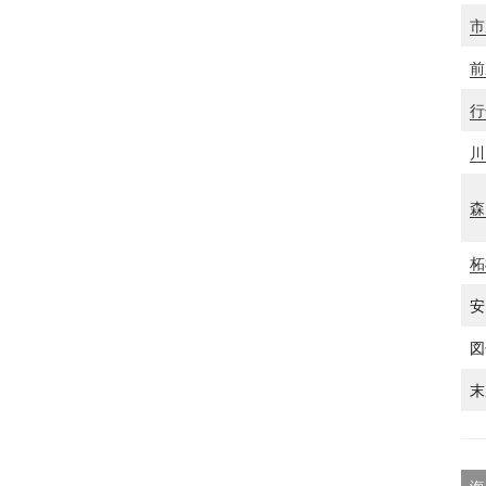
市
前
行
川
森
柘
安
図
末