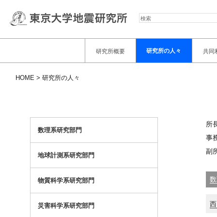
検
索
研究所の人々
研究所概要
共同
HOME
研究所の人々
所
数理系研究部門
事
副
地球計測系研究部門
数
物質科学系研究部門
西
災害科学系研究部門