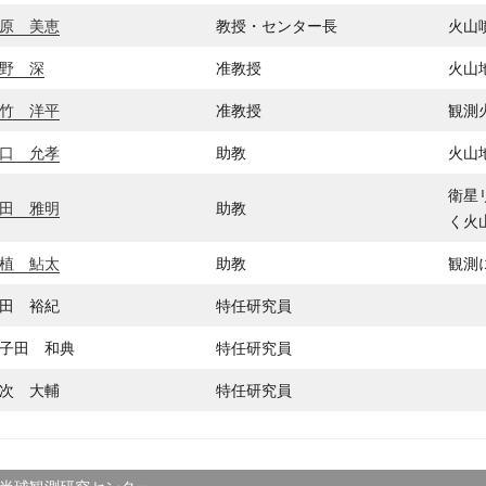
原 美恵
教授・センター長
火山
野 深
准教授
火山
竹 洋平
准教授
観測
口 允孝
助教
火山
衛星
田 雅明
助教
く火
植 鮎太
助教
観測
田 裕紀
特任研究員
子田 和典
特任研究員
次 大輔
特任研究員