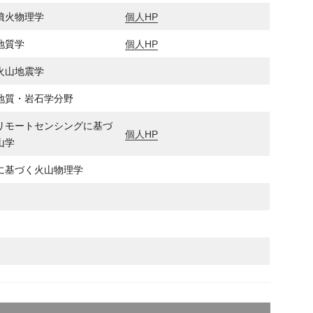
噴火物理学
個人HP
地質学
個人HP
火山地震学
地質・岩石学分野
リモートセンシングに基づ
個人HP
山学
に基づく火山物理学