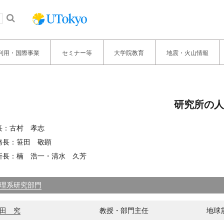
利用・国際事業
セミナー等
大学院教育
地震・火山情報
研究所の人
長：古村 孝志
務長：笹田 敬顕
所長：楠 浩一・清水 久芳
理系研究部門
田 究
教授・部門主任
地球