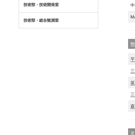
技術部・技術開発室
中
M
技術部・総合観測室
物
平
三
坂
三
森
災