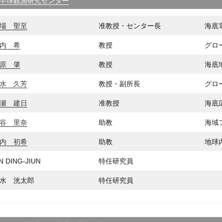
半球観測研究センター
場 聖至
准教授・センター長
海底
内 希
教授
グロ
原 肇
教授
海底
水 久芳
教授・副所長
グロ
瀬 建日
准教授
海底
谷 里奈
助教
海域
内 初希
助教
地球
N DING-JIUN
特任研究員
水 洸太郎
特任研究員