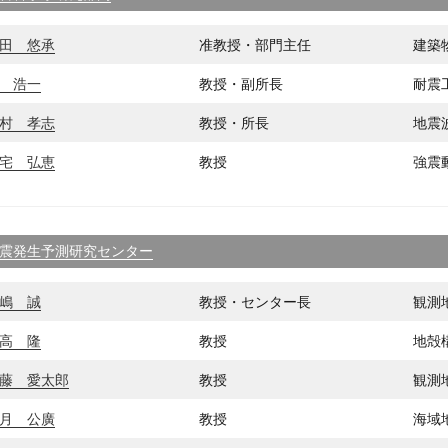
田 悠承
准教授・部門主任
建築
 浩一
教授・副所長
耐震
村 孝志
教授・所長
地震
宅 弘恵
教授
強震
震発生予測研究センター
嶋 誠
教授・センター長
観測
高 隆
教授
地殻
藤 愛太郎
教授
観測
月 公廣
教授
海域