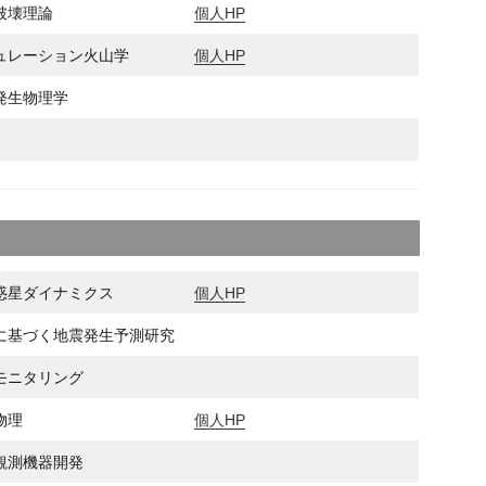
破壊理論
個人HP
ュレーション火山学
個人HP
発生物理学
惑星ダイナミクス
個人HP
に基づく地震発生予測研究
モニタリング
物理
個人HP
観測機器開発