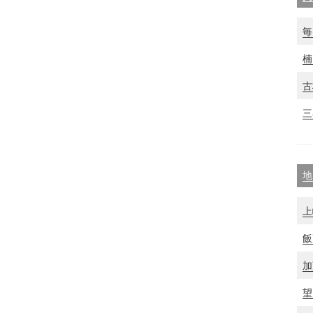
毎
楠
古
三
地
上
飯
加
望