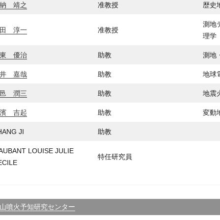
納 靖之
准教授
歴史
測地
田 淳一
准教授
理学
東 優治
助教
測地
井 嘉哉
助教
地球
邑 潤三
助教
地震
濱 吉起
助教
変動
HANG JI
助教
AUBANT LOUISE JULIE
特任研究員
ECILE
山噴火予知研究センター