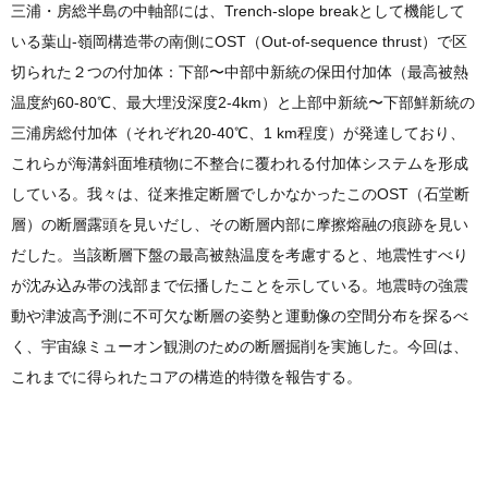
三浦・房総半島の中軸部には、Trench-slope breakとして機能して
いる葉山-嶺岡構造帯の南側にOST（Out-of-sequence thrust）で区
切られた２つの付加体：下部〜中部中新統の保田付加体（最高被熱
温度約60-80℃、最大埋没深度2-4km）と上部中新統〜下部鮮新統の
三浦房総付加体（それぞれ20-40℃、1 km程度）が発達しており、
これらが海溝斜面堆積物に不整合に覆われる付加体システムを形成
している。我々は、従来推定断層でしかなかったこのOST（石堂断
層）の断層露頭を見いだし、その断層内部に摩擦熔融の痕跡を見い
だした。当該断層下盤の最高被熱温度を考慮すると、地震性すべり
が沈み込み帯の浅部まで伝播したことを示している。地震時の強震
動や津波高予測に不可欠な断層の姿勢と運動像の空間分布を探るべ
く、宇宙線ミューオン観測のための断層掘削を実施した。今回は、
これまでに得られたコアの構造的特徴を報告する。