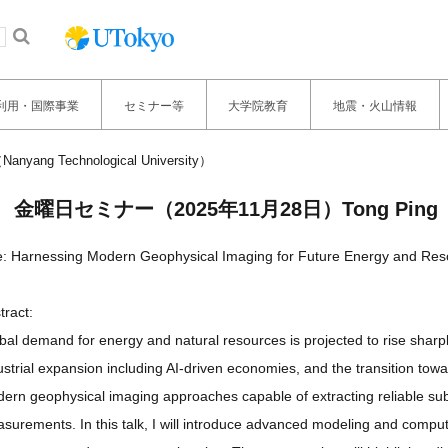
利用・国際事業
セミナー等
大学院教育
地震・火山情報
ng Technological University）
金曜日セミナー（2025年11月28日）Tong Ping（Nany
le: Harnessing Modern Geophysical Imaging for Future Energy and Res
tract:
bal demand for energy and natural resources is projected to rise sharp
ustrial expansion including AI-driven economies, and the transition to
ern geophysical imaging approaches capable of extracting reliable sub
surements. In this talk, I will introduce advanced modeling and compu