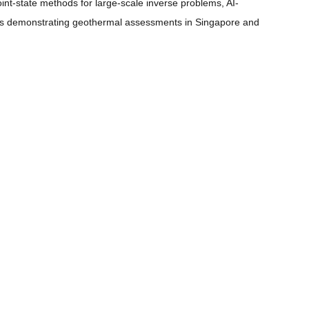
oint-state methods for large-scale inverse problems, AI-
dies demonstrating geothermal assessments in Singapore and