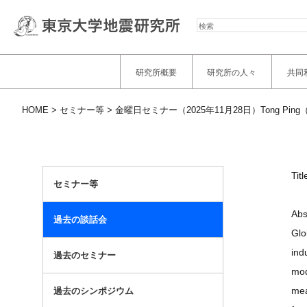
検
索
研究所概要
研究所の人々
共同
HOME
セミナー等
金曜日セミナー（2025年11月28日）Tong Ping（Nanya
Tit
セミナー等
Abs
過去の談話会
Glo
ind
過去のセミナー
mod
mea
過去のシンポジウム