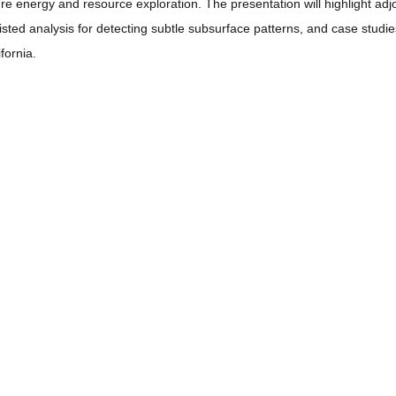
ure energy and resource exploration. The presentation will highlight adj
isted analysis for detecting subtle subsurface patterns, and case stu
fornia.