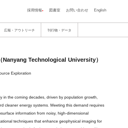
採用情報
図書室
お問い合わせ
English
広報・アウトリーチ
刊行物・データ
ang Technological University）
ource Exploration
ly in the coming decades, driven by population growth,
ward cleaner energy systems. Meeting this demand requires
surface information from noisy, high-dimensional
tational techniques that enhance geophysical imaging for