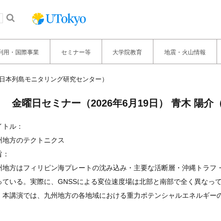
利用・国際事業
セミナー等
大学院教育
地震・火山情報
介（日本列島モニタリング研究センター）
金曜日セミナー（2026年6月19日） 青木 
イトル：
州地方のテクトニクス
旨：
州地方はフィリピン海プレートの沈み込み・主要な活断層・沖縄トラフ
っている。実際に、GNSSによる変位速度場は北部と南部で全く異なっ
。本講演では、九州地方の各地域における重力ポテンシャルエネルギー
。