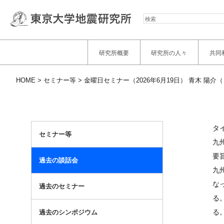
検
索
研究所概要
研究所の人々
共同
HOME
セミナー等
金曜日セミナー（2026年6月19日） 青木 陽
タ
セミナー等
九
要
過去の談話会
九
な
過去のセミナー
る
る
過去のシンポジウム