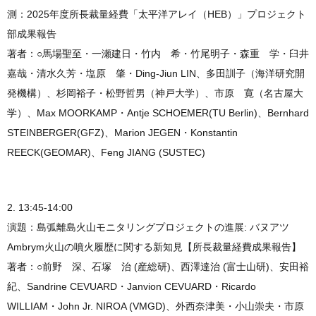
測：2025年度所長裁量経費「太平洋アレイ（HEB）」プロジェクト
部成果報告
著者：○馬場聖至・一瀬建日・竹内 希・竹尾明子・森重 学・臼井
嘉哉・清水久芳・塩原 肇・Ding-Jiun LIN、多田訓子（海洋研究開
発機構）、杉岡裕子・松野哲男（神戸大学）、市原 寛（名古屋大
学）、Max MOORKAMP・Antje SCHOEMER(TU Berlin)、Bernhard
STEINBERGER(GFZ)、Marion JEGEN・Konstantin
REECK(GEOMAR)、Feng JIANG (SUSTEC)
2. 13:45-14:00
演題：島弧離島火山モニタリングプロジェクトの進展: バヌアツ
Ambrym火山の噴火履歴に関する新知見【所長裁量経費成果報告】
著者：○前野 深、石塚 治 (産総研)、西澤達治 (富士山研)、安田裕
紀、Sandrine CEVUARD・Janvion CEVUARD・Ricardo
WILLIAM・John Jr. NIROA (VMGD)、外西奈津美・小山崇夫・市原