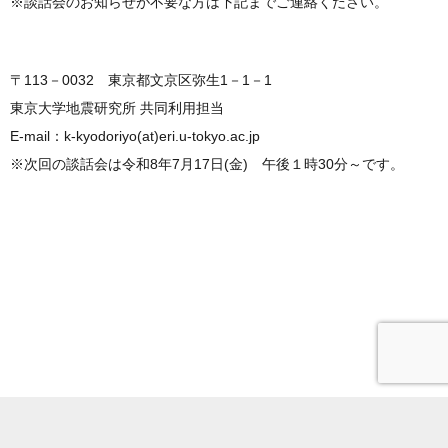
※談話会のお知らせが不要な方は下記までご連絡ください。
〒113－0032 東京都文京区弥生1－1－1
東京大学地震研究所 共同利用担当
E-mail：k-kyodoriyo(at)eri.u-tokyo.ac.jp
※次回の談話会は令和8年7月17日(金) 午後１時30分～です。