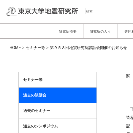
検
索
研究所概要
研究所の人々
共同
HOME
セミナー等
第９５８回地震研究所談話会開催のお知らせ
関
セミナー等
過去の談話会
下
過去のセミナー
皆
記
過去のシンポジウム