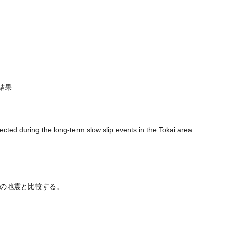
結果
ted during the long-term slow slip events in the Tokai area.
常の地震と比較する。