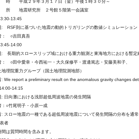
 時 平成２９年３月１７日（金）午後１時３０分～
 所 地震研究所 ２号館５階第一会議室
13:30-13:45
題: RSF則に基づいた地震の動的トリガリングの数値シミュレーション
者： ○吉田真吾
13:45-14:00
題: 長期的スロースリップ域における重力観測と東海地方における暫定
者： ○田中愛幸・今西祐一・大久保修平・渡邊篤志・安藤美和子、
土地理院重力グループ（国土地理院測地部）
 We report a preliminary result on the anomalous gravity changes detec
14:00-14:15
題: 日向灘における浅部超低周波地震の発生間隔
者：○竹尾明子・小原一成
旨: スロー地震の一種である超低周波地震について発生間隔の分布を通
発表者
時間は質問時間を含みます。