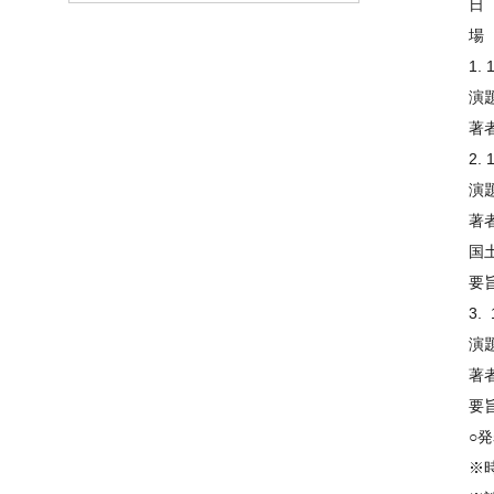
日
場
1. 
演
著
2. 
演
著
国
要旨:
3. 
演
著
要
○
※