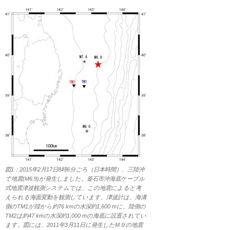
図1：2015年2月17日8時6分ごろ（日本時間）、三陸沖
で地震(M6.9)が発生しました。釜石市沖海底ケーブル
式地震津波観測システムでは、この地震によると考
えられる海面変動を観測しています。津波計は、海溝
側のTM1が陸から約76 kmの水深約1,600 mに、陸側の
TM2は約47 kmの水深約1,000 mの海底に設置されてい
ます。図には、2011年3月11日に発生したM９の地震