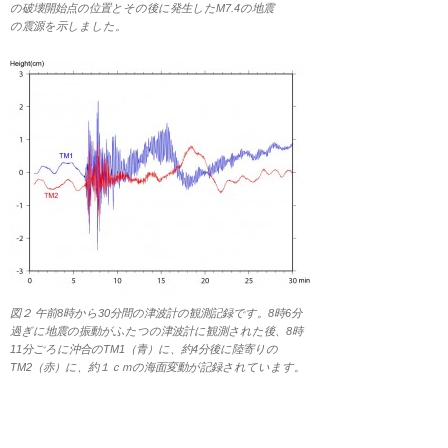
の破壊開始点の位置とその後に発生したM7.4の地震
の震源を示しました。
図２ 午前8時から30分間の津波計の観測記録です。8時6分
過ぎに地震の振動がふたつの津波計に観測された後、8時
11分ごろに沖合のTM1（青）に、約4分後に陸寄りの
TM2（赤）に、約１ｃｍの海面変動が記録されています。