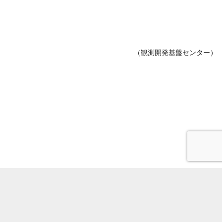
（観測開発基盤センター）
電話番号
サイトポリシー
所内限定