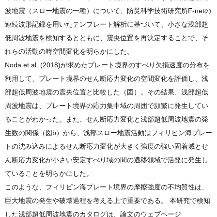
波地震（スロー地震の一種）について、防災科学技術研究所F-netの
連続波形記録を用いたテンプレート解析に基づいて、小さな浅部超
低周波地震を検知するとともに、震央位置を再決定することで、そ
れらの活動の時空間変化を明らかにした。
Noda et al. (2018)が求めたプレート境界のすべり欠損速度の分布を
利用して、プレート境界のせん断応力変化の空間変化を評価し、浅
部超低周波地震の震央位置と比較した（図）。その結果、浅部超低
周波地震は、プレート境界の応力集中域の周囲で頻繁に発生してい
ることがわかった。また、せん断応力変化と浅部超低周波地震の発
生数の関係（図b）から、浅部スロー地震活動はフィリピン海プレー
トの沈み込みによるせん断応力変化が大きく強度の強い固着域とせ
ん断応力変化が小さい安定すべり域の間の遷移領域で活発に発生し
ていることを明らかにした。
このような、フィリピン海プレート境界の摩擦強度の不均質性は、
巨大地震の発生や破壊過程を考える上で重要である。 本研究で検知
した浅部超低周波地震のカタログは、論文のウェブページ