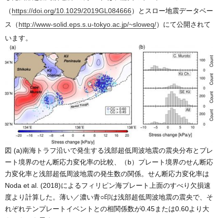
（
https://doi.org/10.1029/2019GL084666
）とスロー地震データベー
ス（
http://www-solid.eps.s.u-tokyo.ac.jp/~sloweq/
）にて公開されて
います。
図 (a)南海トラフ沿いで発生する浅部超低周波地震の震央分布とプレ
ート境界のせん断応力変化率の比較、（b）プレート境界のせん断応
力変化率と浅部超低周波地震の発生数の関係。せん断応力変化率は
Noda et al. (2018)によるフィリピン海プレート上面のすべり欠損速
度より計算した。薄い／濃い青○印は浅部超低周波地震の震央で、そ
れぞれテンプレートイベントとの相関係数が0.45または0.60より大