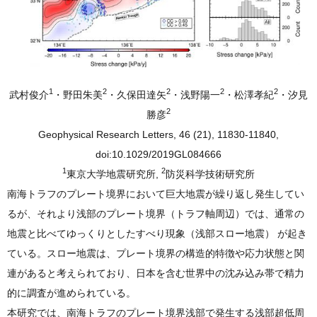
1
2
2
2
2
武村俊介
・野田朱美
・久保田達矢
・浅野陽一
・松澤孝紀
・汐見
2
勝彦
Geophysical Research Letters, 46 (21), 11830-11840,
doi:10.1029/2019GL084666
1
2
東京大学地震研究所,
防災科学技術研究所
南海トラフのプレート境界において巨大地震が繰り返し発生してい
るが、それより浅部のプレート境界（トラフ軸周辺）では、通常の
地震と比べてゆっくりとしたすべり現象（浅部スロー地震） が起き
ている。スロー地震は、プレート境界の構造的特徴や応力状態と関
連があると考えられており、日本を含む世界中の沈み込み帯で精力
的に調査が進められている。
本研究では、南海トラフのプレート境界浅部で発生する浅部超低周