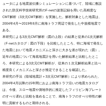
ュータによる地震波伝播シミュレーションに基づいて、陸域に敷設
された防災科学技術研究所のF-netの波形記録を用いた高精度な
CMT解析（3次元CMT解析）を実施した。解析対象とした地震は、
2004年4月〜2019年8月に南海トラフ周辺で発生した中規模地震で
ある。
本研究による3次元CMT解析（図の上段）の結果と従来の1次元解析
（F-netカタログ：図の下段）を比較したところ、特に海域で発生し
た地震において地震メカニズムと深さに大きな差が現れた（図）。
近年の地震について海底地震計を用いた解析結果と比較したとこ
ろ、本研究による3次元CMT解析が、従来の１次元解析結果と比べ
精度良くメカニズムと深さが推定できることを確認した。
本研究の手法（陸域地震計＋3次元CMT解析）により求められた、
2004年4月以降の15年間におよぶ南海トラフ沿いの地震カタログ
は、今後、スロー地震や測地学的に推定したフィリピン海プレート
のすべり遅れと比較を進めることで、南海トラフのすべり特性の解
明に貢献するものと期待される。