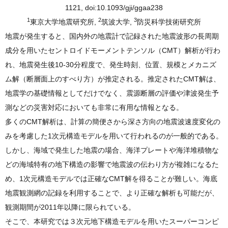
1121, doi:10.1093/gji/ggaa238
1
2
3
東京大学地震研究所,
筑波大学,
防災科学技術研究所
地震が発生すると、国内外の地震計で記録された地震波形の長周期
成分を用いたセントロイドモーメントテンソル（CMT）解析が行わ
れ、地震発生後10-30分程度で、発生時刻、位置、規模とメカニズ
ム解（断層面上のすべり方）が推定される。推定されたCMT解は、
地震学の基礎情報としてだけでなく、震源断層の評価や津波発生予
測などの災害対応においても非常に有用な情報となる。
多くのCMT解析は、計算の簡便さから深さ方向の地震波速度変化の
みを考慮した1次元構造モデルを用いて行われるのが一般的である。
しかし、海域で発生した地震の場合、海洋プレートや海洋堆積物な
どの海域特有の地下構造の影響で地震波の伝わり方が複雑になるた
め、1次元構造モデルでは正確なCMT解を得ることが難しい。海底
地震観測網の記録を利用することで、より正確な解析も可能だが、
観測期間が2011年以降に限られている。
そこで、本研究では３次元地下構造モデルを用いたスーパーコンピ