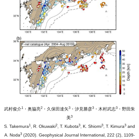
1
2
3
3
3
武村俊介
・奥脇亮
・久保田達矢
・汐見勝彦
・木村武志
・野田朱
3
美
1
2
3
3
3
S. Takemura
, R. Okuwaki
, T. Kubota
, K. Shiomi
, T. Kimura
and
3
A. Noda
(2020). Geophysical Journal International, 222 (2), 1109-