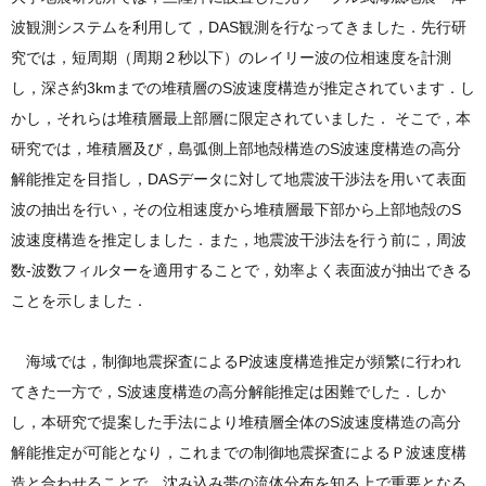
波観測システムを利用して，DAS観測を行なってきました．先行研
究では，短周期（周期２秒以下）のレイリー波の位相速度を計測
し，深さ約3kmまでの堆積層のS波速度構造が推定されています．し
かし，それらは堆積層最上部層に限定されていました． そこで，本
研究では，堆積層及び，島弧側上部地殻構造のS波速度構造の高分
解能推定を目指し，DASデータに対して地震波干渉法を用いて表面
波の抽出を行い，その位相速度から堆積層最下部から上部地殻のS
波速度構造を推定しました．また，地震波干渉法を行う前に，周波
数-波数フィルターを適用することで，効率よく表面波が抽出できる
ことを示しました．
海域では，制御地震探査によるP波速度構造推定が頻繁に行われ
てきた一方で，S波速度構造の高分解能推定は困難でした．しか
し，本研究で提案した手法により堆積層全体のS波速度構造の高分
解能推定が可能となり，これまでの制御地震探査によるＰ波速度構
造と合わせることで，沈み込み帯の流体分布を知る上で重要となる