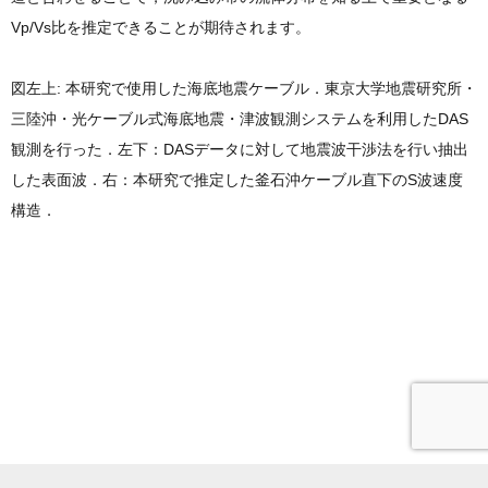
Vp/Vs比を推定できることが期待されます。
図左上: 本研究で使用した海底地震ケーブル．東京大学地震研究所・
三陸沖・光ケーブル式海底地震・津波観測システムを利用したDAS
観測を行った．左下：DASデータに対して地震波干渉法を行い抽出
した表面波．右：本研究で推定した釜石沖ケーブル直下のS波速度
構造．