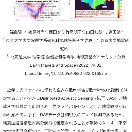
1,2,
2
2
2
2
3
福島駿
篠原雅尚
, 西田究
, 竹尾明子
, 山田知朗
，蓬田清
1.
2.
東京大学大学院理学系研究科地球惑星科学専攻、
東京大学地震研
究所、
3.
北海道大学 理学院 自然史科学専攻 地球惑星ダイナミクス分野
Earth Planets and Space (2022) 74:92,
https://doi.org/10.1186/s40623-022-01652-z
近年，光ファイバに伝わる歪みを数m間隔で数十kmの長距離で測
定することができるDistributed Acoustic Sensing（以下 DAS）が地
球科学分野にも応用され、光ファイバをセンサとした地震観測が行
われ始めています．DASデータは稠密度のアレイ観測であるため、
地震波速度構造が高分解能で推定されることが期待できます．東京
大学地震研究所では，三陸沖に設置した光ケーブル式海底地震・津