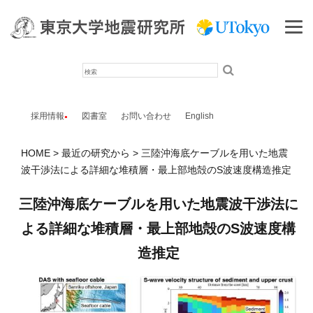
検
索
採用情報
図書室
お問い合わせ
English
HOME
最近の研究から
三陸沖海底ケーブルを用いた地震
波干渉法による詳細な堆積層・最上部地殻のS波速度構造推定
三陸沖海底ケーブルを用いた地震波干渉法に
よる詳細な堆積層・最上部地殻のS波速度構
造推定