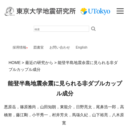
検
索
採用情報
図書室
お問い合わせ
English
HOME
最近の研究から
能登半島地震余震に見られる非ダ
ブルカップル成分
能登半島地震余震に見られる非ダブルカップ
ル成分
悪原岳，篠原雅尚，山田知朗，東龍介，日野亮太，尾鼻浩一郎，高
橋努，藤江剛，小平秀一，村井芳夫，馬塲久紀，山下裕亮，八木原
寛