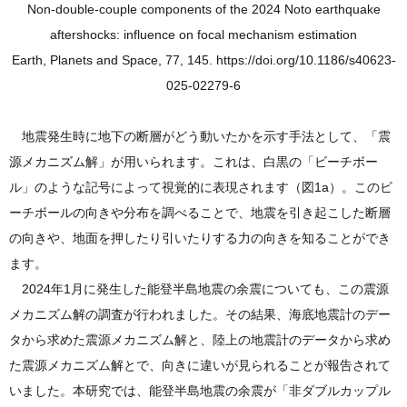
Non-double-couple components of the 2024 Noto earthquake
aftershocks: influence on focal mechanism estimation
Earth, Planets and Space, 77, 145. https://doi.org/10.1186/s40623-
025-02279-6
地震発生時に地下の断層がどう動いたかを示す手法として、「震
源メカニズム解」が用いられます。これは、白黒の「ビーチボー
ル」のような記号によって視覚的に表現されます（図1a）。このビ
ーチボールの向きや分布を調べることで、地震を引き起こした断層
の向きや、地面を押したり引いたりする力の向きを知ることができ
ます。
2024年1月に発生した能登半島地震の余震についても、この震源
メカニズム解の調査が行われました。その結果、海底地震計のデー
タから求めた震源メカニズム解と、陸上の地震計のデータから求め
た震源メカニズム解とで、向きに違いが見られることが報告されて
いました。本研究では、能登半島地震の余震が「非ダブルカップル