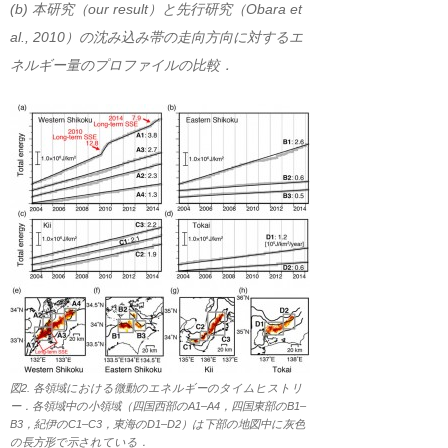
(b) 本研究（our result）と先行研究（Obara et
al., 2010）の沈み込み帯の走向方向に対するエ
ネルギー量のプロファイルの比較．
図2. 各領域における微動のエネルギーのタイムヒストリ
ー．各領域中の小領域（四国西部のA1–A4，四国東部のB1–
B3，紀伊のC1–C3，東海のD1–D2）は下部の地図中に灰色
の長方形で示されている．