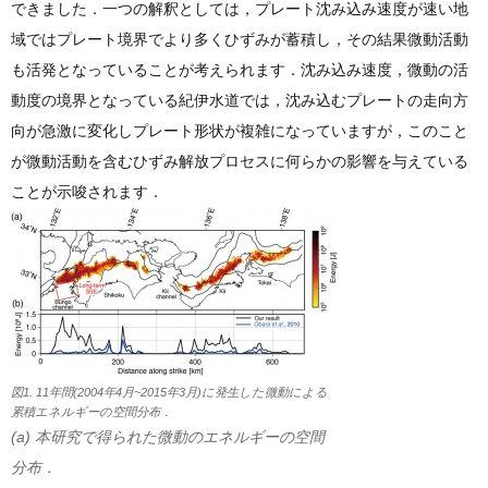
できました．一つの解釈としては，プレート沈み込み速度が速い地
域ではプレート境界でより多くひずみが蓄積し，その結果微動活動
も活発となっていることが考えられます．沈み込み速度，微動の活
動度の境界となっている紀伊水道では，沈み込むプレートの走向方
向が急激に変化しプレート形状が複雑になっていますが，このこと
が微動活動を含むひずみ解放プロセスに何らかの影響を与えている
ことが示唆されます．
図1. 11年間(2004年4月~2015年3月)に発生した微動による
累積エネルギーの空間分布．
(a) 本研究で得られた微動のエネルギーの空間
分布．