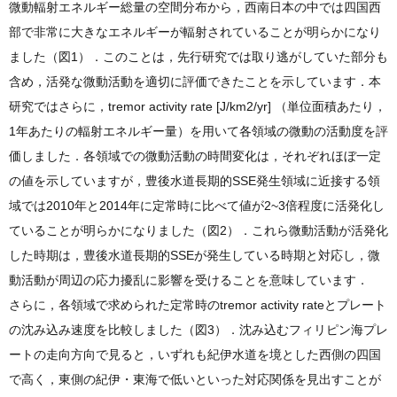
微動輻射エネルギー総量の空間分布から，西南日本の中では四国西
部で非常に大きなエネルギーが輻射されていることが明らかになり
ました（図1）．このことは，先行研究では取り逃がしていた部分も
含め，活発な微動活動を適切に評価できたことを示しています．本
研究ではさらに，tremor activity rate [J/km2/yr] （単位面積あたり，
1年あたりの輻射エネルギー量）を用いて各領域の微動の活動度を評
価しました．各領域での微動活動の時間変化は，それぞれほぼ一定
の値を示していますが，豊後水道長期的SSE発生領域に近接する領
域では2010年と2014年に定常時に比べて値が2~3倍程度に活発化し
ていることが明らかになりました（図2）．これら微動活動が活発化
した時期は，豊後水道長期的SSEが発生している時期と対応し，微
動活動が周辺の応力擾乱に影響を受けることを意味しています．
さらに，各領域で求められた定常時のtremor activity rateとプレート
の沈み込み速度を比較しました（図3）．沈み込むフィリピン海プレ
ートの走向方向で見ると，いずれも紀伊水道を境とした西側の四国
で高く，東側の紀伊・東海で低いといった対応関係を見出すことが