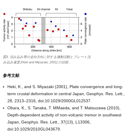
図3. 沈み込み帯の走向方向に対する微動活動とプレート沈
み込み速度 [Heki and Miyazaki, 2001] の比較．
参考文献
Heki, K., and S. Miyazaki (2001), Plate convergence and long-
term crustal deformation in central Japan, Geophys. Res. Lett.,
28, 2313–2316, doi:10.1029/2000GL012537.
Obara, K., S. Tanaka, T. MMaeda, and T. Matsuzawa (2010),
Depth-dependent activity of non-volcanic tremor in southwest
Japan, Geophys. Res. Lett., 37(13), L13306,
doi:10.1029/2010GL043679.