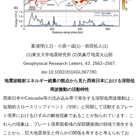
案浦理(1,2)・小原一成(1)・前田拓人(1)
(1)東京大学地震研究所 (2)気象庁地震火山部
Geophysical Research Letters, 43, 2562–2567,
doi:10.1002/2016GL067780.
地震波輻射エネルギー総量の観点から見た西南日本における深部低
周波微動の活動特性
西南日本やCascadia等の沈み込み帯で発生する深部低周波微動は，
短期的スロースリップイベント（SSE）と同期して活動するプレー
ト境界におけるひずみの解放現象であることが知られています．こ
れらの現象は，プレート境界固着域の深部隣接側の領域で発生する
ことから，巨大地震発生と何らかの関係を有すると考えられてお