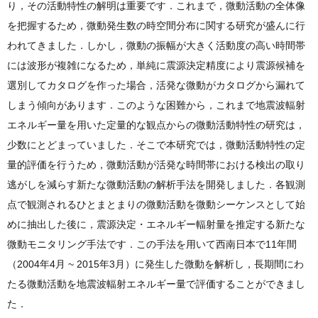
り，その活動特性の解明は重要です．これまで，微動活動の全体像
を把握するため，微動発生数の時空間分布に関する研究が盛んに行
われてきました．しかし，微動の振幅が大きく活動度の高い時間帯
には波形が複雑になるため，単純に震源決定精度により震源候補を
選別してカタログを作った場合，活発な微動がカタログから漏れて
しまう傾向があります．このような困難から，これまで地震波輻射
エネルギー量を用いた定量的な観点からの微動活動特性の研究は，
少数にとどまっていました．そこで本研究では，微動活動特性の定
量的評価を行うため，微動活動が活発な時間帯における検出の取り
逃がしを減らす新たな微動活動の解析手法を開発しました．各観測
点で観測されるひとまとまりの微動活動を微動シーケンスとして始
めに抽出した後に，震源決定・エネルギー輻射量を推定する新たな
微動モニタリング手法です．この手法を用いて西南日本で11年間
（2004年4月 ~ 2015年3月）に発生した微動を解析し，長期間にわ
たる微動活動を地震波輻射エネルギー量で評価することができまし
た．