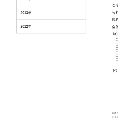
と
ら
2013年
現
2012年
全
図1
計記