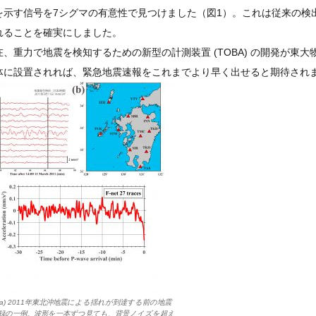
を示す信号を7シグマの有意性で見つけました（図1）。これは従来の検
れることを確実にしました。
在、重力で地震を検知するための新型の計測装置 (TOBA) の開発が
体に設置されれば、緊急地震速報をこれまでより早く出せると期待され
 (a) 2011年東北沖地震による揺れが到達する前の地震
録の一例。波形を一本ずつ見ても、背景ノイズを超え