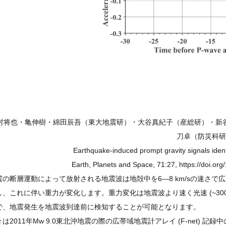
村将也・亀伸樹・綿田辰吾（東大地震研）・大谷真紀子（産総研）・新
刀卓（防災科研
Earthquake-induced prompt gravity signals ident
Earth, Planets and Space, 71:27, https://doi.or
震の断層運動によって放射される地震波は地殻中を6—8 km/sの速さ
し、これに伴い重力が変化します。重力変化は地震波より速く光速 (~300,
で、地震発生を地震波到達前に検知することが可能となります。
々は2011年Mw 9.0東北沖地震の際の広帯域地震計アレイ (F-net)