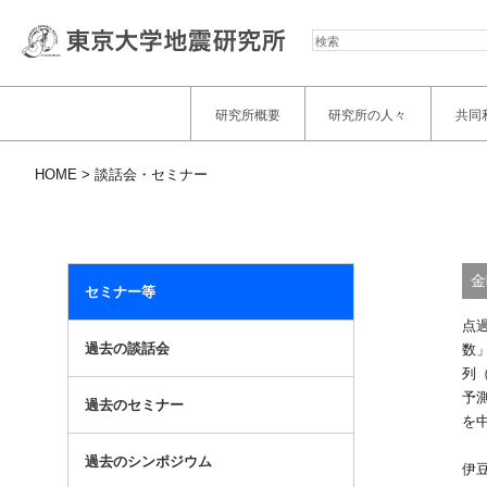
検
索
研究所概要
研究所の人々
共同
HOME
談話会・セミナー
金
セミナー等
点過
過去の談話会
数」
列
予
過去のセミナー
を
過去のシンポジウム
伊