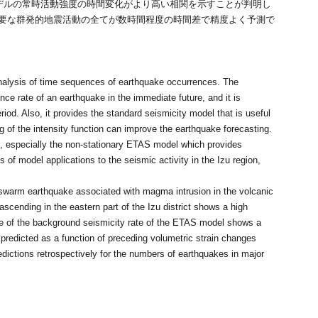
デルの常時活動強度の時間変化がより高い相関を示すことが判明し
要な群発的地震活動の全てが数時間程度の時間差で精度よく予測で
analysis of time sequences of earthquake occurrences. The
ence rate of an earthquake in the immediate future, and it is
riod. Also, it provides the standard seismicity model that is useful
 of the intensity function can improve the earthquake forecasting.
ns, especially the non-stationary ETAS model which provides
s of model applications to the seismic activity in the Izu region,
the swarm earthquake associated with magma intrusion in the volcanic
scending in the eastern part of the Izu district shows a high
ge of the background seismicity rate of the ETAS model shows a
 predicted as a function of preceding volumetric strain changes
dictions retrospectively for the numbers of earthquakes in major