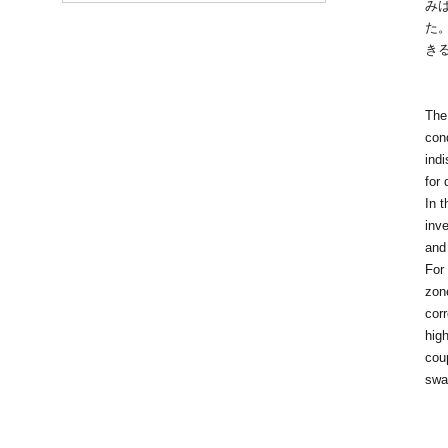
み
た
き
The
cond
indi
for 
In t
inve
and 
For 
zone
cor
high
cou
swar