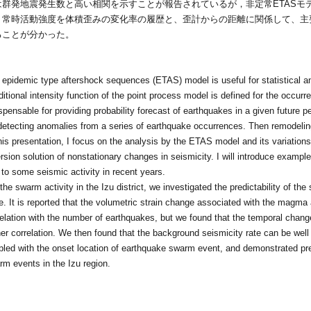
は群発地震発生数と高い相関を示すことが報告されているが，非定常ETASモ
。常時活動強度を体積歪みの変化率の履歴と、歪計からの距離に関係して、主
ることが分かった。
 epidemic type aftershock sequences (ETAS) model is useful for statistical 
itional intensity function of the point process model is defined for the occurr
spensable for providing probability forecast of earthquakes in a given future pe
detecting anomalies from a series of earthquake occurrences. Then remodeling
his presentation, I focus on the analysis by the ETAS model and its variatio
rsion solution of nonstationary changes in seismicity. I will introduce example
to some seismic activity in recent years.
the swarm activity in the Izu district, we investigated the predictability of 
. It is reported that the volumetric strain change associated with the magma a
relation with the number of earthquakes, but we found that the temporal chan
er correlation. We then found that the background seismicity rate can be well
pled with the onset location of earthquake swarm event, and demonstrated pre
m events in the Izu region.