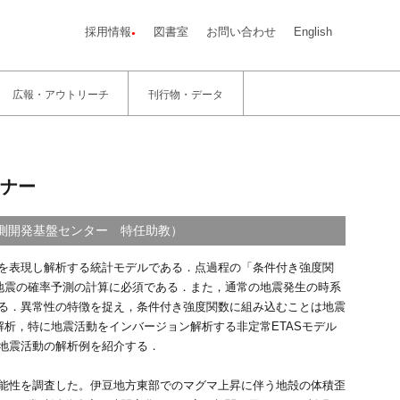
採用情報
図書室
お問い合わせ
English
広報・アウトリーチ
刊行物・データ
ナー
観測開発基盤センター 特任助教）
は地震の発生時系列を表現し解析する統計モデルである．点過程の「条件付き強度関
測する関数であり，地震の確率予測の計算に必須である．また，通常の地震発生の時系
る．異常性の特徴を捉え，条件付き強度関数に組み込むことは地震
解析，特に地震活動をインバージョン解析する非定常ETASモデル
地震活動の解析例を紹介する．
能性を調査した。伊豆地方東部でのマグマ上昇に伴う地殻の体積歪