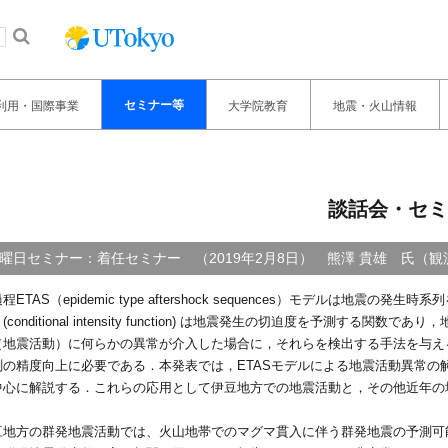
セミナー等
利用・国際事業
大学院教育
地震・火山情報
談話会・セミ
曜日セミナー：着任セミナー （2019年2月8日） 熊澤 貴雄 氏（
程ETAS（epidemic type aftershock sequences）モデル
(conditional intensity function) は地震発生の切迫度を予
（地震活動）に何らかの異常が介入した場合に，それらを検出する手法を与え
測の精度向上に必要である．本発表では，ETASモデルによる地震活動異常の
中心に解説する．これらの応用として伊豆地方での地震活動と，その他近年の
豆地方の群発地震活動では、火山地帯でのマグマ貫入に伴う群発地震の予測可