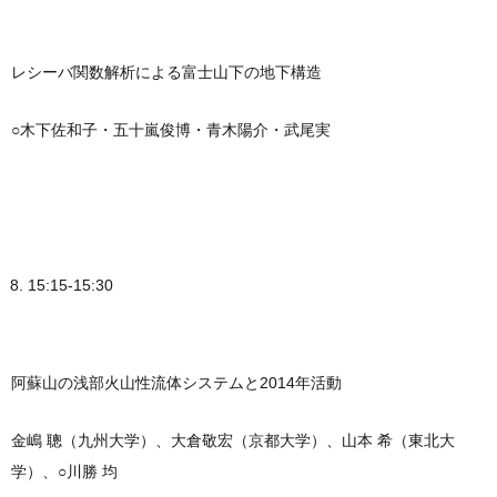
レシーバ関数解析による富士山下の地下構造
○木下佐和子・五十嵐俊博・青木陽介・武尾実
15:15-15:30
阿蘇山の浅部火山性流体システムと2014年活動
金嶋 聰（九州大学）、大倉敬宏（京都大学）、山本 希（東北大
学）、○川勝 均