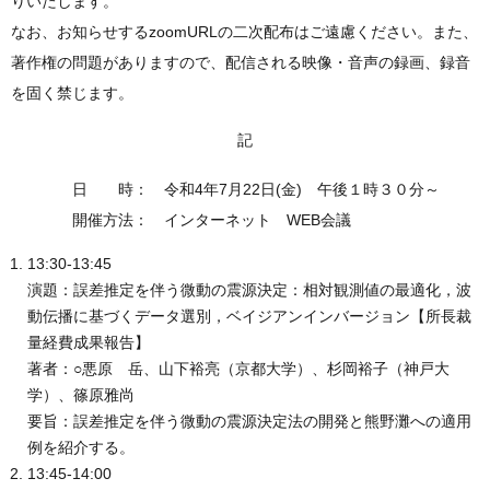
りいたします。
なお、お知らせするzoomURLの二次配布はご遠慮ください。また、
著作権の問題がありますので、配信される映像・音声の録画、録音
を固く禁じます。
記
日 時： 令和4年7月22日(金) 午後１時３０分～
開催方法： インターネット WEB会議
13:30-13:45
演題：誤差推定を伴う微動の震源決定：相対観測値の最適化，波
動伝播に基づくデータ選別，ベイジアンインバージョン【所長裁
量経費成果報告】
著者：○悪原 岳、山下裕亮（京都大学）、杉岡裕子（神戸大
学）、篠原雅尚
要旨：誤差推定を伴う微動の震源決定法の開発と熊野灘への適用
例を紹介する。
13:45-14:00