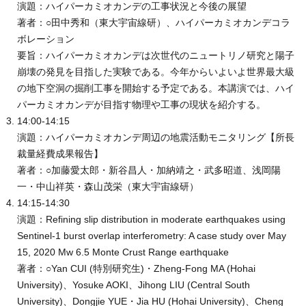
演題：ハイパーカミオカンデの工事状況と今後の展望
著者：○田中秀和（東大宇宙線研）、ハイパーカミオカンデコラ
ボレーション
要旨：ハイパーカミオカンデは次世代のニュートリノ研究と陽子
崩壊の発見を目指した実験である。今年からいよいよ世界最大級
の地下空洞の掘削工事を開始する予定である。本講演では、ハイ
パーカミオカンデが目指す物理や工事の現状を紹介する。
14:00-14:15
演題：ハイパーカミオカンデ周辺の地震活動モニタリング【所長
裁量経費成果報告】
著者：○加藤愛太郎・新谷昌人・加納靖之・武多昭道、浅岡陽
一・中山祥英・森山茂栄（東大宇宙線研）
14:15-14:30
演題：Refining slip distribution in moderate earthquakes using
Sentinel-1 burst overlap interferometry: A case study over May
15, 2020 Mw 6.5 Monte Crust Range earthquake
著者：○Yan CUI (特別研究生)・Zheng-Fong MA (Hohai
University)、Yosuke AOKI、Jihong LIU (Central South
University)、Dongjie YUE・Jia HU (Hohai University)、Cheng