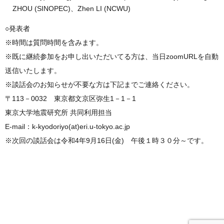
ZHOU (SINOPEC)、Zhen LI (NCWU)
○発表者
※時間は質問時間を含みます。
※既に継続参加をお申し出いただいてる方は、当日zoomURLを自動
送信いたします。
※談話会のお知らせが不要な方は下記までご連絡ください。
〒113－0032 東京都文京区弥生1－1－1
東京大学地震研究所 共同利用担当
E-mail：k-kyodoriyo(at)eri.u-tokyo.ac.jp
※次回の談話会は令和4年9月16日(金) 午後１時３０分～です。