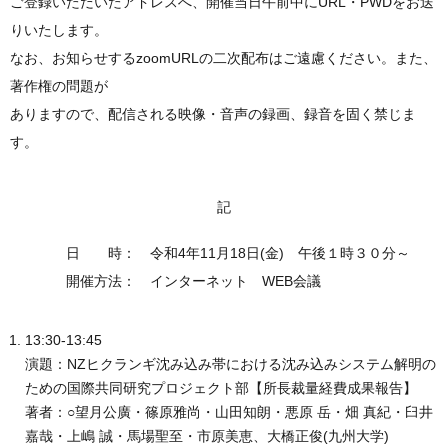
ご登録いただいたアドレスへ、開催当日午前中にURL・PWDをお送
りいたします。
なお、お知らせするzoomURLの二次配布はご遠慮ください。また、
著作権の問題が
ありますので、配信される映像・音声の録画、録音を固く禁じま
す。
記
日 時： 令和4年11月18日(金) 午後１時３０分～
開催方法： インターネット WEB会議
13:30-13:45
演題：NZヒクランギ沈み込み帯における沈み込みシステム解明の
ための国際共同研究プロジェクト部【所長裁量経費成果報告】
著者：○望月公廣・篠原雅尚・山田知朗・悪原 岳・畑 真紀・臼井
嘉哉・上嶋 誠・馬場聖至・市原美恵、大橋正俊(九州大学)