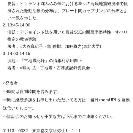
要旨：ヒクランギ沈み込み帯における我々の海底地震観測網で観
測された微動活動の分布は、プレート間カップリングの分布とよ
い一致を示した。
13:45-14:00
演題：アジョイント法を用いた豊後SSEの断層摩擦特性・すべり
推定の数値実験
著者：○大谷真紀子・亀 伸樹、加納将之(東北大学)
14:00-14:15
演題：「古地震記録」の情報利活用向上
著者：○鶴岡 弘・古地震・古津波記録委員会
○発表者
※時間は質問時間を含みます。
※既に継続参加をお申し出いただいてる方は、当日zoomURLを自動
送信いたします。
※談話会のお知らせが不要な方は下記までご連絡ください。
〒113－0032 東京都文京区弥生1－1－1