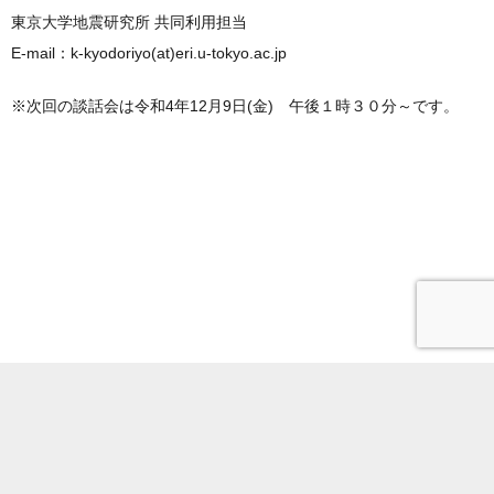
東京大学地震研究所 共同利用担当
E-mail：k-kyodoriyo(at)eri.u-tokyo.ac.jp
※次回の談話会は令和4年12月9日(金) 午後１時３０分～です。
電話番号
サイトポリシー
所内限定