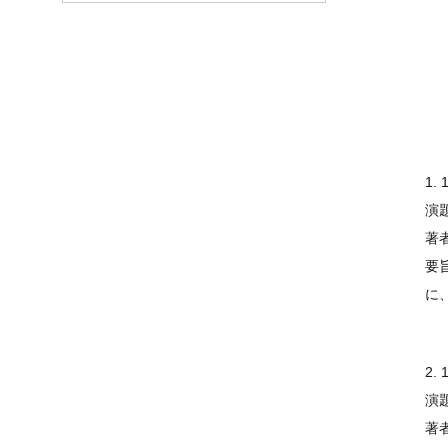
日
場
Z
1. 
演
著
要
に
2. 
演
著