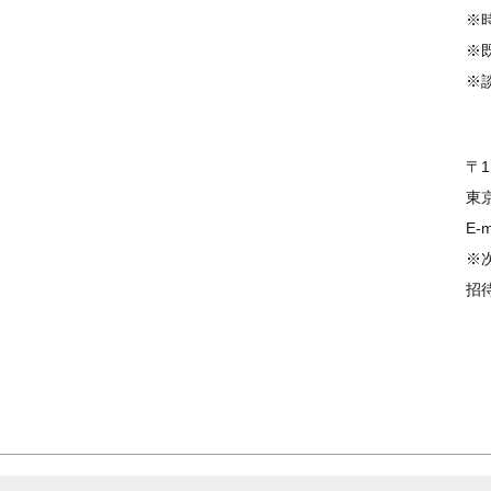
※
※
※
〒
東
E-m
※
招