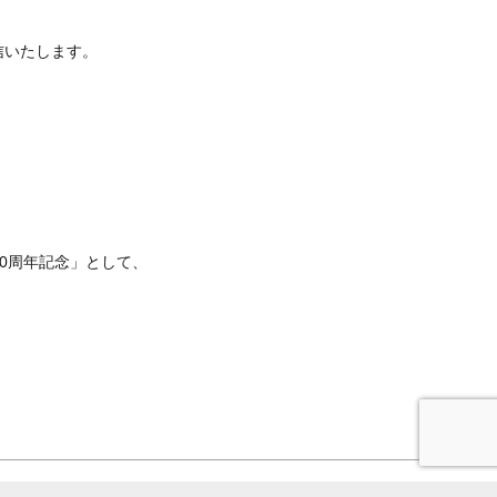
信いたします。
00周年記念」として、
ス