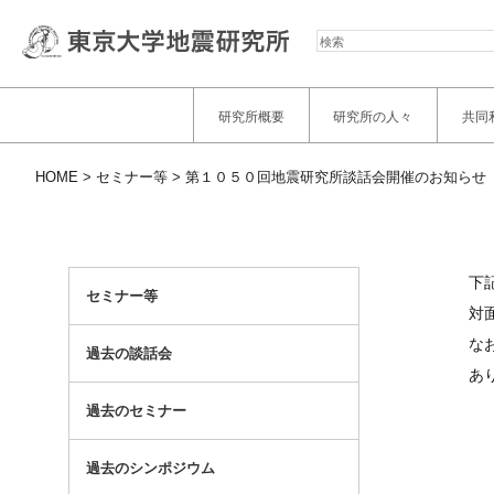
検
索
研究所概要
研究所の人々
共同
HOME
セミナー等
第１０５０回地震研究所談話会開催のお知らせ
下
セミナー等
対
な
過去の談話会
あ
過去のセミナー
過去のシンポジウム