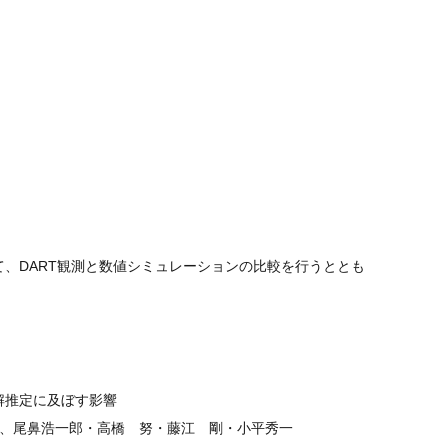
いて、DART観測と数値シミュレーションの比較を行うととも
解推定に及ぼす影響
）、尾鼻浩一郎・高橋 努・藤江 剛・小平秀一