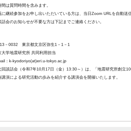
時間は質問時間を含みます。
既に継続参加をお申し出いただいている方は、当日Zoom URLを自動送
談話会のお知らせが不要な方は下記までご連絡ください。
113－0032 東京都文京区弥生1－1－1
京大学地震研究所 共同利用担当
ail：k-kyodoriyo(at)eri.u-tokyo.ac.jp
次回談話会（令和7年10月17日（金）13:30～）は、「地震研究所創立1
待講演による研究活動の歩みを紹介する講演会を開催いたします。
電話番号
サイトポリシー
所内限定
Youtube
アクセ