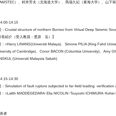
JAMSTEC）、村井芳夫（北海道大学）、馬塲久紀（東海大学）、山下
14:00-14:15
Crustal structure of northern Borneo from Virtual Deep Seismic So
所長紹介（受入教員：悪原 岳）】
○Harry LINANG(Universiti Malaya)、Simone PILIA (King Fahd Univer
iversity of Cambridge)、Conor BACON (Columbia University)、Amy G
GKUL (Universiti Malaysia Sabah)
14:15-14:30
Simulation of fault rupture subjected to far-field loading: verification
：○Lalith MADDEGEDARA･Elia NICOLIN･Tsuyoshi ICHIMURA･Kohe
発表者