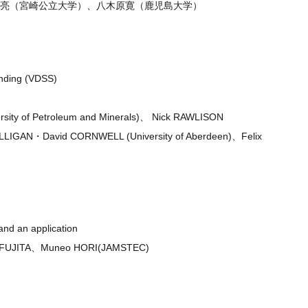
裕亮（宮崎公立大学）、八木原寛（鹿児島大学）
unding (VDSS)
sity of Petroleum and Minerals)、 Nick RAWLISON
ILLIGAN・David CORNWELL (University of Aberdeen)、Felix
 and an application
i FUJITA、Muneo HORI(JAMSTEC)