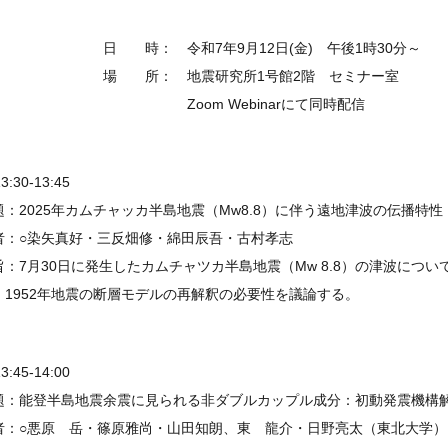
 時： 令和7年9月12日(金) 午後1時30分～
 所： 地震研究所1号館2階 セミナー室
oom Webinarにて同時配信
13:30-13:45
題：2025年カムチャッカ半島地震（Mw8.8）に伴う遠地津波の伝播特性
者：○染矢真好・三反畑修・綿田辰吾・古村孝志
旨：7月30日に発生したカムチャツカ半島地震（Mw 8.8）の津波につ
、1952年地震の断層モデルの再解釈の必要性を議論する。
13:45-14:00
題：能登半島地震余震に見られる非ダブルカップル成分：初動発震機構
者：○悪原 岳・篠原雅尚・山田知朗、東 龍介・日野亮太（東北大学