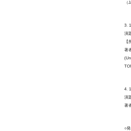
（
3. 
演題：
【
著者：
(Un
TON
4. 
演題：
著者
○