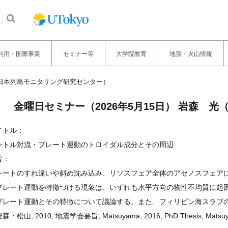
利用・国際事業
セミナー等
大学院教育
地震・火山情報
光（日本列島モニタリング研究センター）
金曜日セミナー（2026年5月15日） 岩森 
イトル：
ントル対流・プレート運動のトロイダル成分とその周辺
旨：
レートのすれ違いや斜め沈み込み、リソスフェア全体のアセノスフェア
プレート運動を特徴づける現象は、いずれも水平方向の物性不均質に起
プレート運動とその特徴について議論する。また、フィリピン海スラブ
森・松山, 2010, 地震学会要旨; Matsuyama, 2016, PhD Thesis; Matsuya