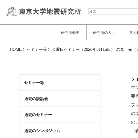
検
索
研究所概要
研究所の人々
共同
HOME
セミナー等
金曜日セミナー（2026年5月15日） 岩森 
タ
セミナー等
マ
要
過去の談話会
プ
の
過去のセミナー
の
（岩
過去のシンポジウム